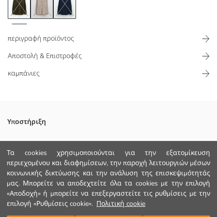
περιγραφή προϊόντος
Αποστολή & Επιστροφές
καμπάνιες
Βελούδινο ύφασμα
Υποστήριξη
Παρακολούθηση Παραγγελίας
Τα cookies χρησιμοποιούνται για την εξατομίκευση
περιεχομένου και διαφημίσεων, την παροχή λειτουργιών μέσων
Φόρμα Επικοινωνίας
Κυριο Υφασμα:
κοινωνικής δικτύωσης και την ανάλυση της επισκεψιμότητάς
Χώρα προέλευσης:
+30 2102201080
μας. Μπορείτε να αποδεχτείτε όλα τα cookies με την επιλογή
Πωλητής:
«Αποδοχή» ή μπορείτε να επεξεργαστείτε τις ρυθμίσεις με την
Υπο-μάρκα:
Φύλο:
επιλογή «Ρυθμίσεις cookie».
Πολιτική cookie
ΒΟΗΘΕΙΑ
Εφαρμογή: