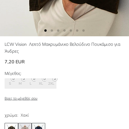
LCW Vision
Λεπτό Μακρυμάνικο Βελούδινο Πουκάμισο για
Άνδρες
7,20 EUR
Μέγεθος:
S
M
L
XL
2XL
Βρες το μέγεθός σου
χρώμα:
Χακί