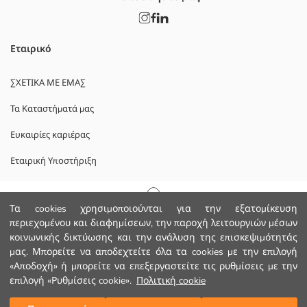
Εταιρικό
ΣΧΕΤΙΚΑ ΜΕ ΕΜΑΣ
Τα Καταστήματά μας
Ευκαιρίες καριέρας
Εταιρική Υποστήριξη
ΠΟΛΙΤΙΚΕΣ
Αρχική Σελίδα
Τα cookies χρησιμοποιούνται για την εξατομίκευση
περιεχομένου και διαφημίσεων, την παροχή λειτουργιών μέσων
Πολιτική Απορρήτου και Ασφάλειας Δεδομένων
κοινωνικής δικτύωσης και την ανάλυση της επισκεψιμότητάς
Κατηγορίες
μας. Μπορείτε να αποδεχτείτε όλα τα cookies με την επιλογή
Οροι χρήσης
«Αποδοχή» ή μπορείτε να επεξεργαστείτε τις ρυθμίσεις με την
Το Καλάθι μου
1
/
10
επιλογή «Ρυθμίσεις cookie».
Πολιτική cookie
Κατεβάστε την εφαρμογή μας.