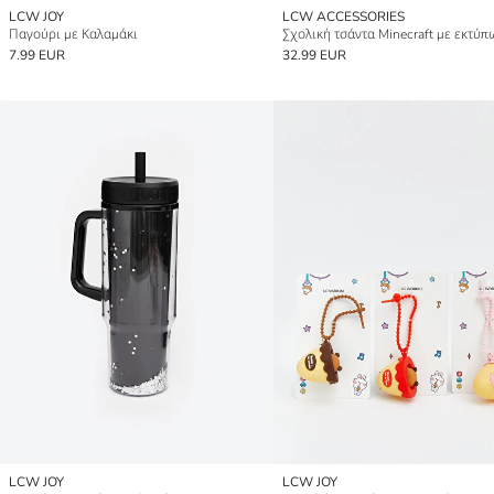
LCW JOY
LCW ACCESSORIES
Παγούρι με Καλαμάκι
7.99 EUR
32.99 EUR
LCW JOY
LCW JOY