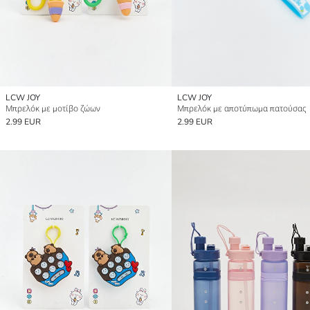
LCW JOY
LCW JOY
Μπρελόκ με μοτίβο ζώων
Μπρελόκ με αποτύπωμα πατούσας
2.99 EUR
2.99 EUR