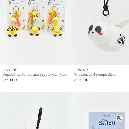
LCW JOY
LCW JOY
Μπρελόκ με Γοητευτικό Σχέδιο Καμηλοπάρδαλης
Μπρελόκ με Φιγούρα Ζώου
2.99 EUR
2.99 EUR