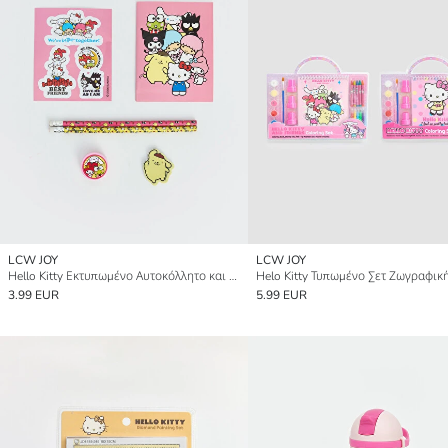
LCW JOY
LCW JOY
Hello Kitty Εκτυπωμένο Αυτοκόλλητο και Στυλό Σετ
Helo Kitty Τυπωμένο Σετ Ζωγραφικ
3.99 EUR
5.99 EUR