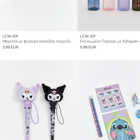
LCW JOY
LCW JOY
Μπρελόκ με φιγούρα κονσόλας παιχνιδιών
Εκτυπωμένο Παγούρι με Καλαμάκι 
3.99 EUR
5.99 EUR