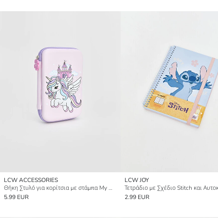
LCW ACCESSORIES
LCW JOY
Θήκη Στυλό για κορίτσια με στάμπα My Melody
Τετράδιο με Σχέδιο Stitch και Αυτ
5.99 EUR
2.99 EUR