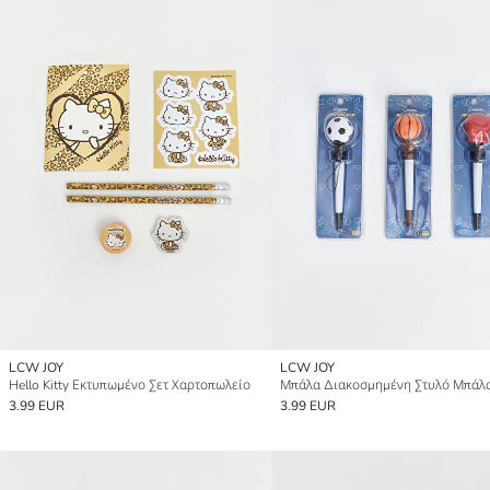
LCW JOY
LCW JOY
Hello Kitty Εκτυπωμένο Σετ Χαρτοπωλείο
Μπάλα Διακοσμημένη Στυλό Μπάλ
3.99 EUR
3.99 EUR