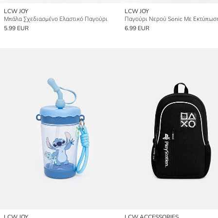
LCW JOY
LCW JOY
Μπάλα Σχεδιασμένο Ελαστικό Παγούρι
5.99 EUR
6.99 EUR
LCW JOY
LCW ACCESSORIES