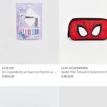
LCW JOY
LCW ACCESSORIES
Σετ Ζωγραφικής με Άμμο για Κορίτσι με Στιτς Φιγούρα
3.99 EUR
5.99 EUR