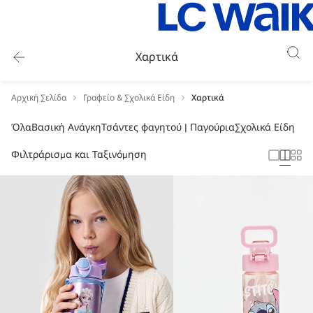
Χαρτικά
Αρχική Σελίδα
Γραφείο & Σχολικά Είδη
Χαρτικά
Όλα
Βασική Ανάγκη
Τσάντες φαγητού | Παγούρια
Σχολικά Είδη
Φιλτράρισμα και Ταξινόμηση