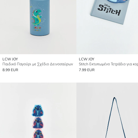
LCW JOY
LCW JOY
Παιδικό Παγούρι με Σχέδιο Δεινοσαύρων
Stitch Εκτυπωμένο Τετράδιο για κο
8.99 EUR
7.99 EUR