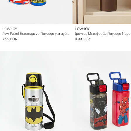
LCW JOY
LCW JOY
Paw Patrol Εκτυπωμένο Παγούρι για αγόρια 630 ml
7.99 EUR
8.99 EUR