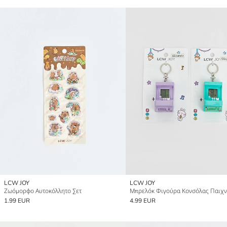
LCW JOY
LCW JOY
Ζωόμορφο Αυτοκόλλητο Σετ
Μπρελόκ Φιγούρα Κονσόλας Παιχν
1.99 EUR
4.99 EUR