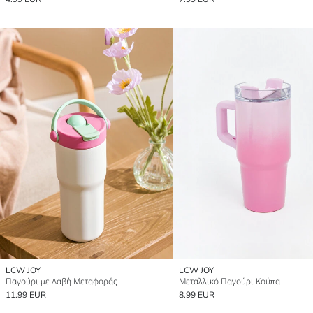
LCW JOY
LCW JOY
Παγούρι με Λαβή Μεταφοράς
Μεταλλικό Παγούρι Κούπα
11.99 EUR
8.99 EUR