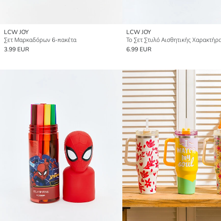
LCW JOY
LCW JOY
Σετ Μαρκαδόρων 6-πακέτα
3.99 EUR
6.99 EUR