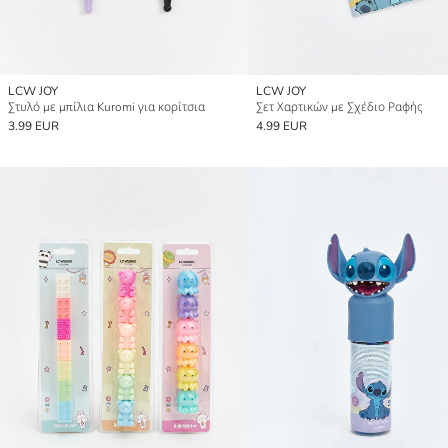
LCW JOY
LCW JOY
Στυλό με μπίλια Kuromi για κορίτσια
Σετ Χαρτικών με Σχέδιο Ραφής
3.99 EUR
4.99 EUR