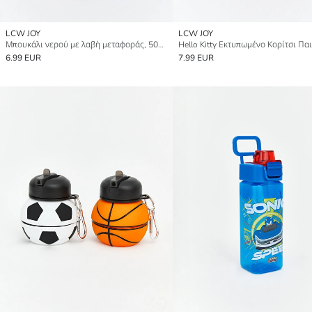
LCW JOY
LCW JOY
Μπουκάλι νερού με λαβή μεταφοράς, 500 ml
6.99 EUR
7.99 EUR