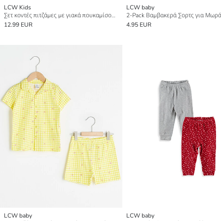
LCW Kids
LCW baby
Σετ κοντές πιτζάμες με γιακά πουκαμίσου για κορίτσια
12.99 EUR
4.95 EUR
LCW baby
LCW baby