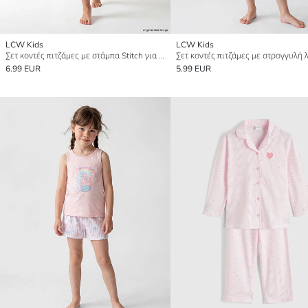
LCW Kids
LCW Kids
Σετ κοντές πιτζάμες με στάμπα Stitch για κορίτσια
6.99 EUR
5.99 EUR