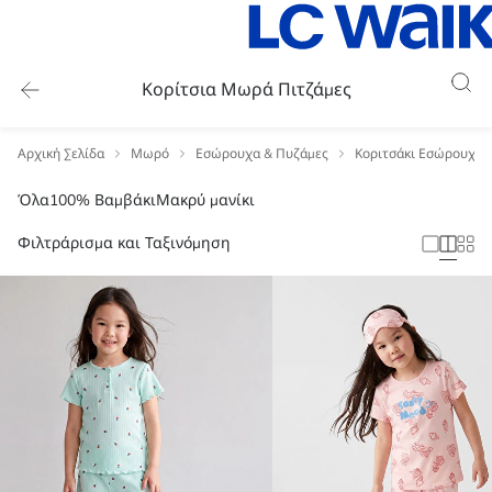
Κορίτσια Μωρά Πιτζάμες
Αρχική Σελίδα
Μωρό
Εσώρουχα & Πυζάμες
Κοριτσάκι Εσώρουχα 
Όλα
100% Βαμβάκι
Μακρύ μανίκι
Φιλτράρισμα και Ταξινόμηση