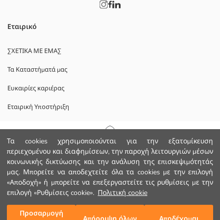
Εταιρικό
ΣΧΕΤΙΚΑ ΜΕ ΕΜΑΣ
Τα Καταστήματά μας
Ευκαιρίες καριέρας
Εταιρική Υποστήριξη
ΠΟΛΙΤΙΚΕΣ
Αρχική Σελίδα
Τα cookies χρησιμοποιούνται για την εξατομίκευση
περιεχομένου και διαφημίσεων, την παροχή λειτουργιών μέσων
Πολιτική Απορρήτου και Ασφάλειας Δεδομένων
κοινωνικής δικτύωσης και την ανάλυση της επισκεψιμότητάς
Κατηγορίες
μας. Μπορείτε να αποδεχτείτε όλα τα cookies με την επιλογή
Οροι χρήσης
«Αποδοχή» ή μπορείτε να επεξεργαστείτε τις ρυθμίσεις με την
Το Καλάθι μου
1
/
50
επιλογή «Ρυθμίσεις cookie».
Πολιτική cookie
Κατεβάστε την εφαρμογή μας.
Προσαρμογή
Απόρριψη όλων
Αποδέχομαι