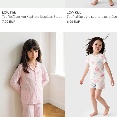
LCW Kids
LCW Kids
Σετ Πιτζάμας για Κορίτσια Μωρά με Στρογγυλή Λαιμόκοψη και Εκτύπωση
7.99 EUR
6.99 EUR