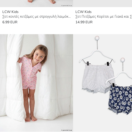
LCW Kids
LCW Kids
Σετ κοντές πιτζάμες με στρογγυλή λαιμόκοψη για κορίτσια
Σετ Πιτζάμες Κορίτσι με Γιακά και 
6.99 EUR
14.99 EUR