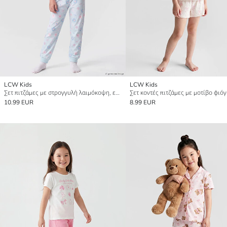
LCW Kids
LCW Kids
Σετ πιτζάμες με στρογγυλή λαιμόκοψη, εκτυπωμένο, για κορίτσια
10.99 EUR
8.99 EUR