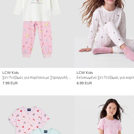
LCW Kids
LCW Kids
Σετ Πιτζάμες για Κορίτσια με Στρογγυλή Λαιμόκοψη και Εκτύπωση
Εκτυπωμένο Σετ Πιτζάμας για κορί
7.99 EUR
6.99 EUR