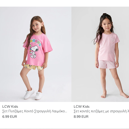
LCW Kids
LCW Kids
Σετ Πυτζάμες Κοντό Στρογγυλή Λαιμόκοψη Snoopy Εκτυπωμένο για Κορίτσια
6.99 EUR
8.99 EUR