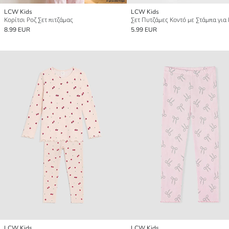
LCW Kids
LCW Kids
Κορίτσι Ροζ Σετ πιτζάμας
8.99 EUR
5.99 EUR
LCW Kids
LCW Kids