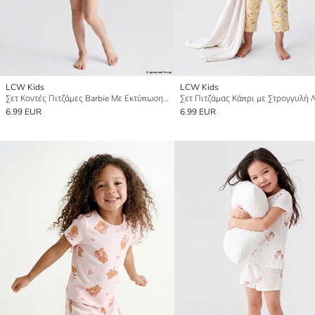
LCW Kids
LCW Kids
Σετ Κοντές Πιτζάμες Barbie Με Εκτύπωση για Κορίτσια
6.99 EUR
6.99 EUR