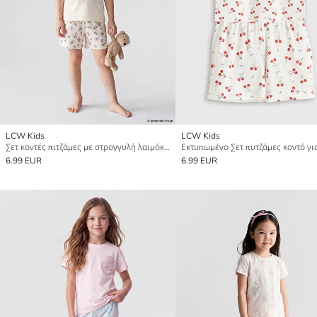
LCW Kids
LCW Kids
Σετ κοντές πιτζάμες με στρογγυλή λαιμόκοψη για κορίτσια
6.99 EUR
6.99 EUR