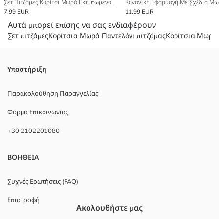
Σετ Πιτζάμες Κορίτσι Μωρό Εκτυπωμένο Κοντό Μανίκι Λαιμός με Γιακά
7.99 EUR
11.99 EUR
Αυτά μπορεί επίσης να σας ενδιαφέρουν
Σετ πιτζάμες
Κορίτσια Μωρά Пαντελόνι πιτζάμας
Κορίτσια Μωρά 
Υποστήριξη
Παρακολούθηση Παραγγελίας
Φόρμα Επικοινωνίας
+30 2102201080
ΒΟΗΘΕΙΑ
Συχνές Ερωτήσεις (FAQ)
Επιστροφή
Ακολουθήστε μας