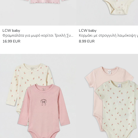
LCW baby
LCW baby
Φραμπαλάτα για μωρό κορίτσι Τριπλή Συσκευασία Μπλουζάκια
16.99 EUR
8.99 EUR