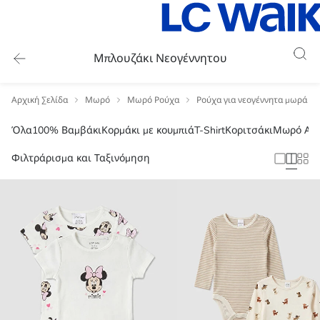
Μπλουζάκι Νεογέννητου
Αρχική Σελίδα
Μωρό
Μωρό Ρούχα
Ρούχα για νεογέννητα μωρά
T-Shirt
Όλα
100% Βαμβάκι
Κορμάκι με κουμπιά
Κοριτσάκι
Μωρό Αγό
Φιλτράρισμα και Ταξινόμηση