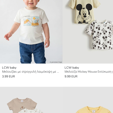
LCW baby
LCW baby
Μπλουζάκι με στρογγυλή λαιμόκοψη με στάμπα για μωρό αγόρι
3.99 EUR
9.99 EUR