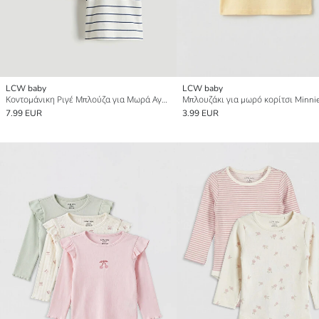
LCW baby
LCW baby
Κοντομάνικη Ριγέ Μπλούζα για Μωρά Αγόρια με Στρογγυλή Λαιμόκοψη 2 Πακέτα
7.99 EUR
3.99 EUR