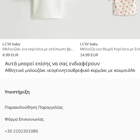
LCW baby
LCW baby
Μπλουζάκι για κορίτσια με εκτύπωση φρούτων 2-πακέτα
6.99 EUR
14.99 EUR
Αυτά μπορεί επίσης να σας ενδιαφέρουν
Αθλητικό μπλουζάκι νεογέννητου
Βρεφικό κορμάκι με κουμπιά
Νεο
Υποστήριξη
Παρακολούθηση Παραγγελίας
Φόρμα Επικοινωνίας
+30 2102201080