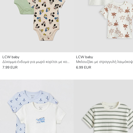
LCW baby
LCW baby
Δίκομμα ένδυμα για μωρό κορίτσι με κουμπώματα, με εκτυπωμένο σχέδιο.
7.99 EUR
6.99 EUR