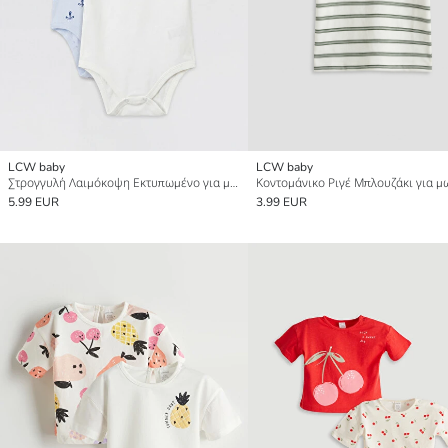
LCW baby
LCW baby
Στρογγυλή Λαιμόκοψη Εκτυπωμένο για μωρό αγόρι Κορμάκι με Κουμπιά 2-Πακέτο
5.99 EUR
3.99 EUR