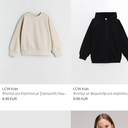
LCW Kids
LCW Kids
Φούτερ για Κορίτσια με Στρογγυλή Λαιμόκοψη και Παχύ Ύφασμα
6.99 EUR
9.99 EUR