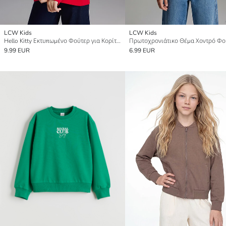
LCW Kids
LCW Kids
Hello Kitty Εκτυπωμένο Φούτερ για Κορίτσια Παχύ
9.99 EUR
6.99 EUR