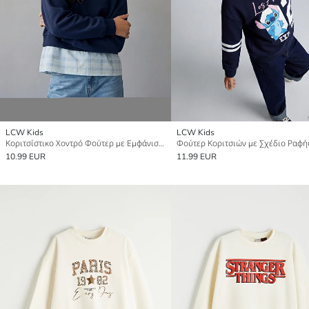
LCW Kids
LCW Kids
Κοριτσίστικο Χοντρό Φούτερ με Εμφάνιση Πουκαμίσου
Φούτερ Κοριτσιών με Σχέδιο Ραφή
10.99 EUR
11.99 EUR