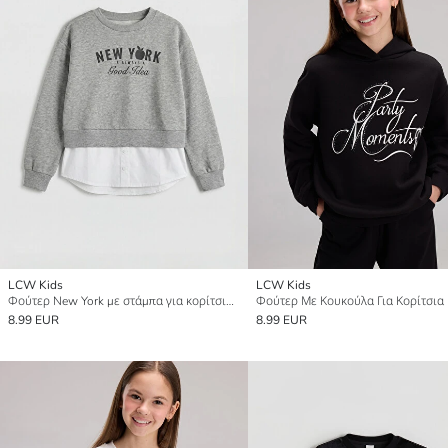
LCW Kids
LCW Kids
Φούτερ New York με στάμπα για κορίτσια με στρογγυλή λαιμόκοψη
Φούτερ Με Κουκούλα Για Κορίτσια
8.99 EUR
8.99 EUR