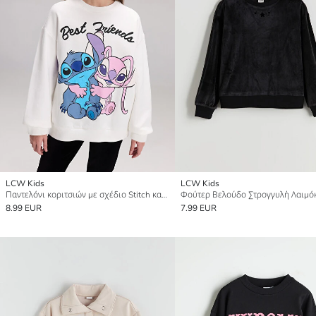
LCW Kids
LCW Kids
Παντελόνι κοριτσιών με σχέδιο Stitch και Angel, παχύ και ζεστό.
8.99 EUR
7.99 EUR