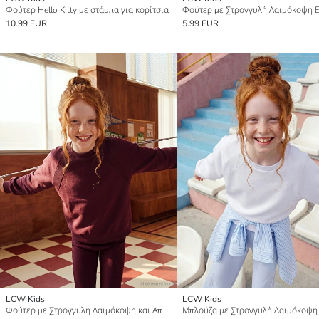
Φούτερ Hello Kitty με στάμπα για κορίτσια
10.99 EUR
5.99 EUR
LCW Kids
LCW Kids
Φούτερ με Στρογγυλή Λαιμόκοψη και Απαλή Υφή για Κορίτσια