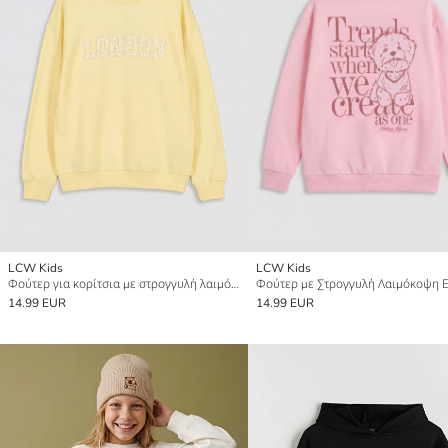
LCW Kids
LCW Kids
Φούτερ για κορίτσια με στρογγυλή λαιμόκοψη και στάμπα London
14.99 EUR
14.99 EUR