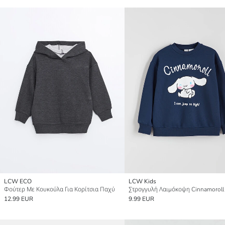
LCW ECO
LCW Kids
Φούτερ Με Κουκούλα Για Κορίτσια Παχύ
12.99 EUR
9.99 EUR