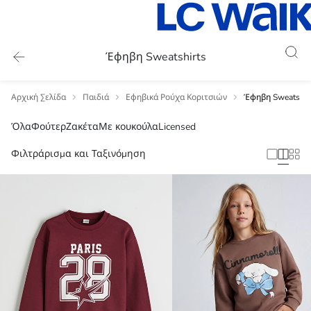
Έφηβη Sweatshirts
Αρχική Σελίδα
Παιδιά
Εφηβικά Ρούχα Κοριτσιών
Έφηβη Sweatshir
Licensed
Όλα
Φούτερ
Ζακέτα
Με κουκούλα
Φιλτράρισμα και Ταξινόμηση