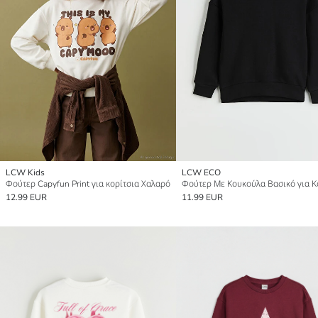
LCW Kids
LCW ECO
Φούτερ Capyfun Print για κορίτσια Χαλαρό
Φούτερ Με Κουκούλα Βασικό για Κ
12.99 EUR
11.99 EUR