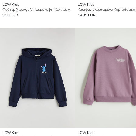
LCW Kids
LCW Kids
Φούτερ Στρογγυλή Λαιμόκοψη Τάι-ντάι για Κορίτσια
9.99 EUR
14.99 EUR
LCW Kids
LCW Kids