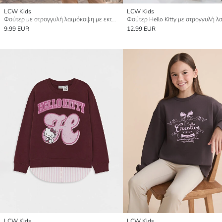
LCW Kids
LCW Kids
Φούτερ με στρογγυλή λαιμόκοψη με εκτύπωση για κορίτσια
9.99 EUR
12.99 EUR
LCW Kids
LCW Kids