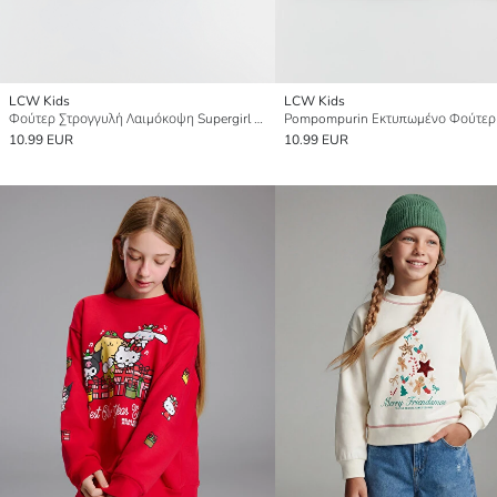
LCW Kids
LCW Kids
Φούτερ Στρογγυλή Λαιμόκοψη Supergirl Εκτυπωμένο για Κορίτσια
10.99 EUR
10.99 EUR