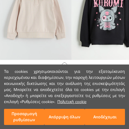
LCW Kids
LCW Kids
Αρχική Σελίδα
Τα cookies χρησιμοποιούνται για την εξατομίκευση
Ζιβάγκο Φούτερ για Κορίτσια
περιεχομένου και διαφημίσεων, την παροχή λειτουργιών μέσων
8.99 EUR
10.99 EUR
κοινωνικής δικτύωσης και την ανάλυση της επισκεψιμότητάς
Κατηγορίες
μας. Μπορείτε να αποδεχτείτε όλα τα cookies με την επιλογή
«Αποδοχή» ή μπορείτε να επεξεργαστείτε τις ρυθμίσεις με την
Το Καλάθι μου
1
/
90
επιλογή «Ρυθμίσεις cookie».
Πολιτική cookie
Προσαρμογή
Απόρριψη όλων
Αποδέχομαι
ρυθμίσεων