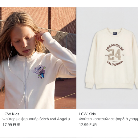
LCW Kids
LCW Kids
Φούτερ με φερμουάρ Stitch and Angel με εκτύπωση, απαλή υφή για κορίτσια
17.99 EUR
12.99 EUR