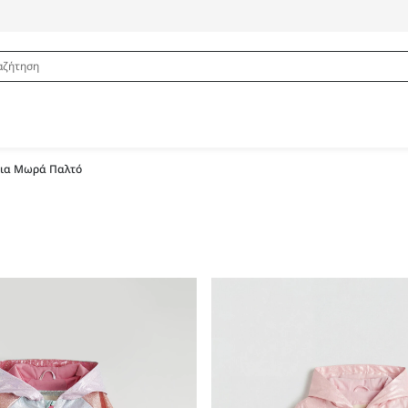
σια Μωρά Παλτό