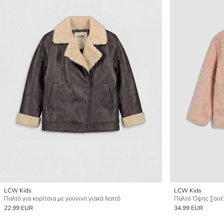
LCW Kids
LCW Kids
Παλτό για κορίτσια με γούνινο γιακά λεπτό
Παλτό Όψης Σουέτ 
22.99 EUR
34.99 EUR