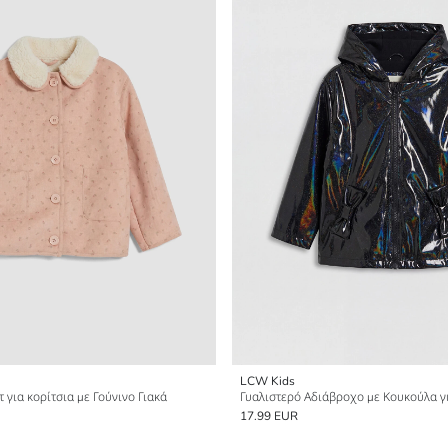
LCW Kids
για κορίτσια με Γούνινο Γιακά
Γυαλιστερό Αδιάβροχο με Κουκούλα γι
17.99 EUR