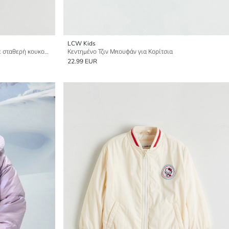
LCW Kids
Μπουφάν με επένδυση για κορίτσια με σταθερή κουκούλα
Κεντημένο Τζιν Μπουφάν για Κορίτσια
22.99 EUR