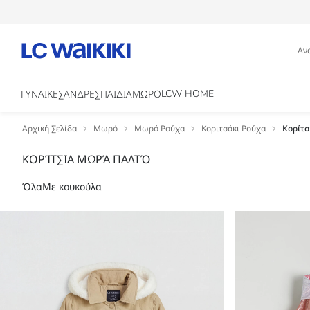
LCW HOME
ΓΥΝΑΙΚΕΣ
ΑΝΔΡΕΣ
ΠΑΙΔΙΑ
ΜΩΡΟ
Αρχική Σελίδα
Μωρό
Μωρό Ρούχα
Κοριτσάκι Ρούχα
Κορίτ
ΚΟΡΊΤΣΙΑ ΜΩΡΆ ΠΑΛΤΌ
Όλα
Με κουκούλα