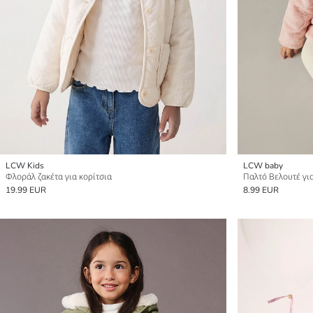
LCW Kids
LCW baby
Φλοράλ ζακέτα για κορίτσια
Παλτό Βελουτέ για
19.99 EUR
8.99 EUR