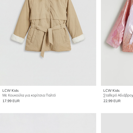
LCW Kids
LCW Kids
Με Κουκούλα για κορίτσια Παλτό
Σταθερό Αδιάβροχ
17.99 EUR
22.99 EUR