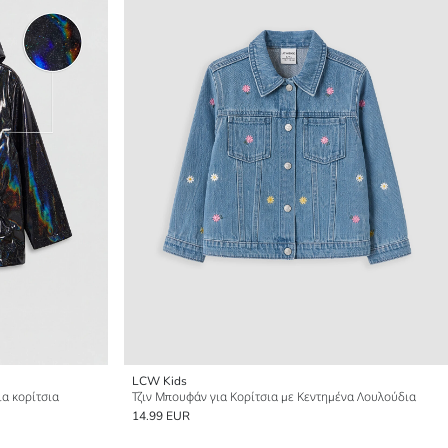
LCW Kids
α κορίτσια
Τζιν Μπουφάν για Κορίτσια με Κεντημένα Λουλούδια
14.99 EUR