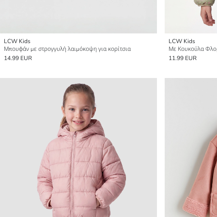
LCW Kids
LCW Kids
Μπουφάν με στρογγυλή λαιμόκοψη για κορίτσια
Με Κουκούλα Φλορ
14.99 EUR
11.99 EUR