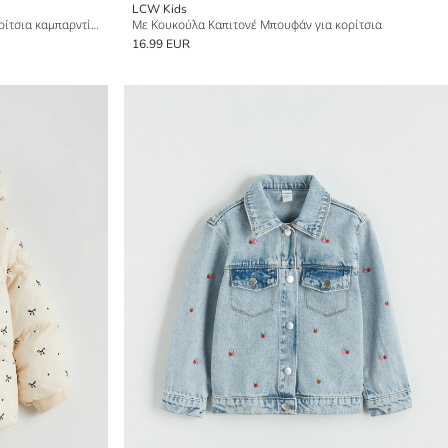
LCW Kids
Με κουκούλα με ζώνη στη μέση για κορίτσια καμπαρντίνα
Με Κουκούλα Καπιτονέ Μπουφάν για κορίτσια
16.99 EUR