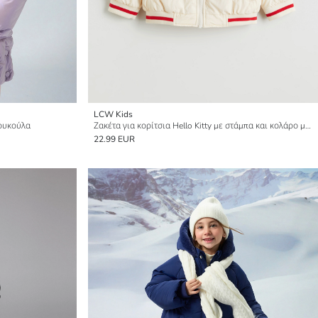
LCW Kids
ουκούλα
Ζακέτα για κορίτσια Hello Kitty με στάμπα και κολάρο μπέιζμπολ
22.99 EUR