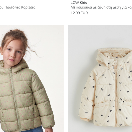
LCW Kids
υ Παλτό για Κορίτσια
12.99 EUR