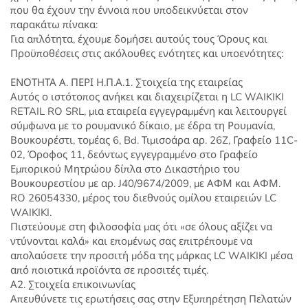
που θα έχουν την έννοια που υποδεικνύεται στον
παρακάτω πίνακα:
Για απλότητα, έχουμε δομήσει αυτούς τους Όρους και
Προϋποθέσεις στις ακόλουθες ενότητες και υποενότητες:
ΕΝΟΤΗΤΑ Α. ΠΕΡΙ Η.Π.Α.1. Στοιχεία της εταιρείας
Αυτός ο ιστότοπος ανήκει και διαχειρίζεται η LC WAIKIKI
RETAIL RO SRL, μια εταιρεία εγγεγραμμένη και λειτουργεί
σύμφωνα με το ρουμανικό δίκαιο, με έδρα τη Ρουμανία,
Βουκουρέστι, τομέας 6, Bd. Τιμισοάρα αρ. 26Z, Γραφείο 11C-
02, Όροφος 11, δεόντως εγγεγραμμένο στο Γραφείο
Εμπορικού Μητρώου δίπλα στο Δικαστήριο του
Βουκουρεστίου με αρ. J40/9674/2009, με ΑΦΜ και ΑΦΜ.
RO 26054330, μέρος του διεθνούς ομίλου εταιρειών LC
WAIKIKI.
Πιστεύουμε στη φιλοσοφία μας ότι «σε όλους αξίζει να
ντύνονται καλά» και επομένως σας επιτρέπουμε να
απολαύσετε την προσιτή μόδα της μάρκας LC WAIKIKI μέσα
από ποιοτικά προϊόντα σε προσιτές τιμές.
Α2. Στοιχεία επικοινωνίας
Απευθύνετε τις ερωτήσεις σας στην Εξυπηρέτηση Πελατών