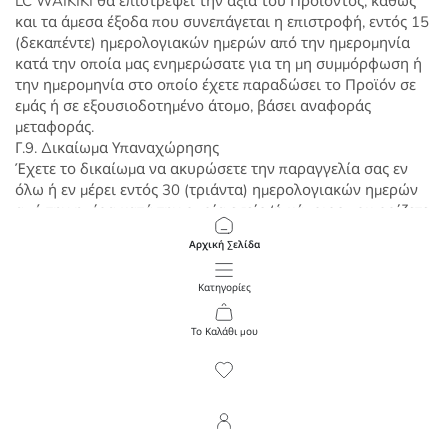
LC WAIKIKI θα επιστρέψει την αξία του Προϊόντος, καθώς
και τα άμεσα έξοδα που συνεπάγεται η επιστροφή, εντός 15
(δεκαπέντε) ημερολογιακών ημερών από την ημερομηνία
κατά την οποία μας ενημερώσατε για τη μη συμμόρφωση ή
την ημερομηνία στο οποίο έχετε παραδώσει το Προϊόν σε
εμάς ή σε εξουσιοδοτημένο άτομο, βάσει αναφοράς
μεταφοράς.
Γ.9. Δικαίωμα Υπαναχώρησης
Έχετε το δικαίωμα να ακυρώσετε την παραγγελία σας εν
όλω ή εν μέρει εντός 30 (τριάντα) ημερολογιακών ημερών
από την ημέρα κατά την οποία εσείς (ή κάποιος που ορίζετε,
εκτός από έναν μεταφορέα) λαμβάνει τα προϊόντα (ή το
Αρχική Σελίδα
τελευταίο προϊόν σε περίπτωση μερικής παράδοση), χωρίς
να αναφέρετε κανένα λόγο και χωρίς να επιβαρυνθείτε με
Κατηγορίες
άλλα έξοδα εκτός από την παράδοση (εάν υπάρχει).
Για να ζητήσετε την επιστροφή, πρέπει να συνδεθείτε στον
Το Καλάθι μου
λογαριασμό πελάτη LC Waikiki. Εάν έχετε επιλέξει Πληρωμή
κατά την παράδοση, είναι απαραίτητο να εισαγάγετε τα
στοιχεία του τραπεζικού λογαριασμού για να σας
επιστραφεί η αξία της επιστροφής.
Τα προϊόντα είναι δική σας ευθύνη έως ότου παραδοθούν
στην αποθήκη LC Waikiki, βεβαιωθείτε ότι είναι σωστά