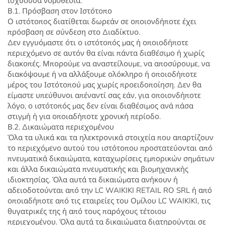
ισχύουσα νομοθεσία.
Β.1. Πρόσβαση στον Ιστότοπο
Ο ιστότοπος διατίθεται δωρεάν σε οποιονδήποτε έχει
πρόσβαση σε σύνδεση στο Διαδίκτυο.
Δεν εγγυόμαστε ότι ο ιστότοπός μας ή οποιοδήποτε
περιεχόμενο σε αυτόν θα είναι πάντα διαθέσιμο ή χωρίς
διακοπές. Μπορούμε να αναστείλουμε, να αποσύρουμε, να
διακόψουμε ή να αλλάξουμε ολόκληρο ή οποιοδήποτε
μέρος του Ιστότοπού μας χωρίς προειδοποίηση. Δεν θα
είμαστε υπεύθυνοι απέναντί ​​σας εάν, για οποιονδήποτε
λόγο, ο ιστότοπός μας δεν είναι διαθέσιμος ανά πάσα
στιγμή ή για οποιαδήποτε χρονική περίοδο.
Β.2. Δικαιώματα περιεχομένου
Όλα τα υλικά και τα ηλεκτρονικά στοιχεία που απαρτίζουν
το περιεχόμενο αυτού του ιστότοπου προστατεύονται από
πνευματικά δικαιώματα, καταχωρίσεις εμπορικών σημάτων
και άλλα δικαιώματα πνευματικής και βιομηχανικής
ιδιοκτησίας. Όλα αυτά τα δικαιώματα ανήκουν ή
αδειοδοτούνται από την LC WAIKIKI RETAIL RO SRL ή από
οποιαδήποτε από τις εταιρείες του Ομίλου LC WAIKIKI, τις
θυγατρικές της ή από τους παρόχους τέτοιου
περιεχομένου. Όλα αυτά τα δικαιώματα διατηρούνται σε