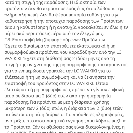
κατά τη στιγμή της παράδοσης. Η ιδιοκτησία των
προϊόντων δεν θα περάσει σε εσάς έως ότου λάβουμε την
πλήρη πληρωμή. Δεν θα φέρουμε καμία ευθύνη για την
καθυστέρηση ή την αποτυχία παράδοσης των Προϊόντων
όπου η καθυστέρηση ή η αποτυχία προκαλείται εν όλω ή εν
μέρει από περιστάσεις πέρα ​​από τον έλεγχό μας.
Γ.8. Επιστροφή Μη Συμμορφούμενων Προϊόντων
Έχετε το δικαίωμα να επιστρέψετε ελαττωματικά ή μη
συμμορφούμενα προϊόντα που παραδόθηκαν από την LC
WAIKIKI. Έχετε στη διάθεσή σας 2 (δύο) μήνες από τη
στιγμή της ανίχνευσης της μη συμμόρφωσης του προϊόντος
για να ενημερώσετε γραπτώς την LC WAIKIKI για το
ελάττωμα ή τη μη συμμόρφωση και να ξεκινήσετε την
επιστροφή του προϊόντος στην LC WAIKIKI. Τέτοια
ελαττώματα ή μη συμμορφώσεις πρέπει να γίνουν εμφανή
μέσα σε διάστημα 2 (δύο) ετών από την ημερομηνία
παράδοσης. Για προϊόντα με μέση διάρκεια χρήσης
μικρότερη των 2 (δύο) ετών, η διάρκεια των 2 (δύο) ετών
μειώνεται στη μέση διάρκεια. Για πρόσθετες πληροφορίες,
ανατρέξτε στο πιστοποιητικό εγγύησης που λάβατε μαζί με
τα Προϊόντα. Εάν οι αξιώσεις σας είναι δικαιολογημένες, η