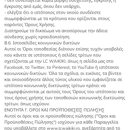
- δεν συνεπάγεται καμία μορφή συσχέτισης, έγκρισης ή
έγκρισης από εμάς, όπου δεν υπάρχει,
- ελέγξτε ότι ο ιστότοπος στον οποίο συνδέεστε
συμμορφώνεται με τα πρότυπα που ορίζονται στους
παρόντες Όρους Χρήσης.
Διατηρούμε το δικαίωμα να αποσύρουμε την άδεια
σύνδεσης χωρίς προειδοποίηση.
Β.6. Ιστοσελίδες κοινωνικών δικτύων
Αυτοί οι Όροι τοποθεσίας διέπουν επίσης τυχόν υποβολές
που κάνετε σε ιστότοπους ή σελίδες τρίτων που
σχετίζονται με την LC WAIKIKI, όπως η σελίδα μας στο
Facebook, το Twitter, το Pinterest, το YouTube ή ιστότοποι
κοινωνικών δικτύων. Όλα τα σχόλια, οι εικόνες, τα βίντεο
και οποιοσδήποτε άλλος τύπος υλικού που εμφανίζεται σε
ιστότοπο κοινωνικής δικτύωσης τρίτων πρέπει να
συμμορφώνονται με αυτούς τους Όρους του ιστότοπου και
τους όρους χρήσης των τοποθεσιών κοινωνικής δικτύωσης
τρίτων, όπως ισχύουν.
ΕΝΟΤΗΤΑ Γ. ΟΡΟΙ ΚΑΙ ΠΡΟΫΠΟΘΕΣΕΙΣ ΠΩΛΗΣΗΣ
Αυτοί οι όροι και οι προϋποθέσεις πώλησης ("Όροι και
Προϋποθέσεις Πώλησης") ισχύουν για κάθε Παραγγελία
που υποβάλλετε στο www.lcwaikiki.ro, ανεξάρτητα από το