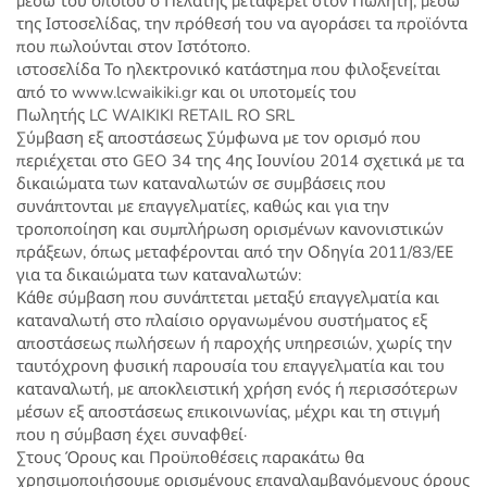
μέσω του οποίου ο Πελάτης μεταφέρει στον Πωλητή, μέσω
της Ιστοσελίδας, την πρόθεσή του να αγοράσει τα προϊόντα
που πωλούνται στον Ιστότοπο.
ιστοσελίδα Το ηλεκτρονικό κατάστημα που φιλοξενείται
από το www.lcwaikiki.gr και οι υποτομείς του
Πωλητής LC WAIKIKI RETAIL RO SRL
Σύμβαση εξ αποστάσεως Σύμφωνα με τον ορισμό που
περιέχεται στο GEO 34 της 4ης Ιουνίου 2014 σχετικά με τα
δικαιώματα των καταναλωτών σε συμβάσεις που
συνάπτονται με επαγγελματίες, καθώς και για την
τροποποίηση και συμπλήρωση ορισμένων κανονιστικών
πράξεων, όπως μεταφέρονται από την Οδηγία 2011/83/ΕΕ
για τα δικαιώματα των καταναλωτών:
Κάθε σύμβαση που συνάπτεται μεταξύ επαγγελματία και
καταναλωτή στο πλαίσιο οργανωμένου συστήματος εξ
αποστάσεως πωλήσεων ή παροχής υπηρεσιών, χωρίς την
ταυτόχρονη φυσική παρουσία του επαγγελματία και του
καταναλωτή, με αποκλειστική χρήση ενός ή περισσότερων
μέσων εξ αποστάσεως επικοινωνίας, μέχρι και τη στιγμή
που η σύμβαση έχει συναφθεί·
Στους Όρους και Προϋποθέσεις παρακάτω θα
χρησιμοποιήσουμε ορισμένους επαναλαμβανόμενους όρους