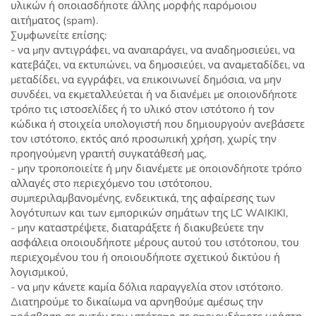
υλικών ή οποιασδήποτε άλλης μορφής παρόμοιου
αιτήματος (spam).
Συμφωνείτε επίσης:
- να μην αντιγράφει, να αναπαράγει, να αναδημοσιεύει, να
κατεβάζει, να εκτυπώνει, να δημοσιεύει, να αναμεταδίδει, να
μεταδίδει, να εγγράφει, να επικοινωνεί δημόσια, να μην
συνδέει, να εκμεταλλεύεται ή να διανέμει με οποιονδήποτε
τρόπο τις ιστοσελίδες ή το υλικό στον ιστότοπο ή τον
κώδικα ή στοιχεία υπολογιστή που δημιουργούν ανεβάσετε
τον ιστότοπο, εκτός από προσωπική χρήση, χωρίς την
προηγούμενη γραπτή συγκατάθεσή μας,
- μην τροποποιείτε ή μην διανέμετε με οποιονδήποτε τρόπο
αλλαγές στο περιεχόμενο του ιστότοπου,
συμπεριλαμβανομένης, ενδεικτικά, της αφαίρεσης των
λογότυπων και των εμπορικών σημάτων της LC WAIKIKI,
- μην καταστρέψετε, διαταράξετε ή διακυβεύετε την
ασφάλεια οποιουδήποτε μέρους αυτού του ιστότοπου, του
περιεχομένου του ή οποιουδήποτε σχετικού δικτύου ή
λογισμικού,
- να μην κάνετε καμία δόλια παραγγελία στον ιστότοπο.
Διατηρούμε το δικαίωμα να αρνηθούμε αμέσως την