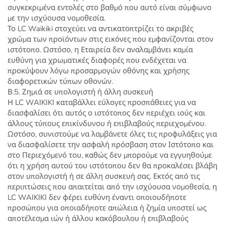
συγκεκριμένα εντολές στο βαθμό που αυτό είναι σύμφωνο
με την ισχύουσα νομοθεσία.
Το LC Waikiki στοχεύει να αντικατοπτρίζει το ακριβές
χρώμα των προϊόντων στις εικόνες που εμφανίζονται στον
ιστότοπο. Ωστόσο, η Εταιρεία δεν αναλαμβάνει καμία
ευθύνη για χρωματικές διαφορές που ενδέχεται να
προκύψουν λόγω προσαρμογών οθόνης και χρήσης
διαφορετικών τύπων οθονών.
Β.5. Ζημιά σε υπολογιστή ή άλλη συσκευή
Η LC WAIKIKI καταβάλλει εύλογες προσπάθειες για να
διασφαλίσει ότι αυτός ο ιστότοπος δεν περιέχει ιούς και
άλλους τύπους επικίνδυνου ή επιβλαβούς περιεχομένου.
Ωστόσο, συνιστούμε να λαμβάνετε όλες τις προφυλάξεις για
να διασφαλίσετε την ασφαλή πρόσβαση στον Ιστότοπο και
στο Περιεχόμενό του, καθώς δεν μπορούμε να εγγυηθούμε
ότι η χρήση αυτού του ιστότοπου δεν θα προκαλέσει βλάβη
στον υπολογιστή ή σε άλλη συσκευή σας. Εκτός από τις
περιπτώσεις που απαιτείται από την ισχύουσα νομοθεσία, η
LC WAIKIKI δεν φέρει ευθύνη έναντι οποιουδήποτε
προσώπου για οποιαδήποτε απώλεια ή ζημία υποστεί ως
αποτέλεσμα ιών ή άλλου κακόβουλου ή επιβλαβούς