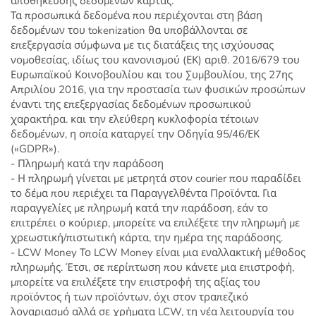
αποθήκευσης δεδομένων κάρτας.
Τα προσωπικά δεδομένα που περιέχονται στη βάση
δεδομένων του tokenization θα υποβάλλονται σε
επεξεργασία σύμφωνα με τις διατάξεις της ισχύουσας
νομοθεσίας, ιδίως του κανονισμού (ΕΚ) αριθ. 2016/679 του
Ευρωπαϊκού Κοινοβουλίου και του Συμβουλίου, της 27ης
Απριλίου 2016, για την προστασία των φυσικών προσώπων
έναντι της επεξεργασίας δεδομένων προσωπικού
χαρακτήρα. και την ελεύθερη κυκλοφορία τέτοιων
δεδομένων, η οποία καταργεί την Οδηγία 95/46/ΕΚ
(«GDPR»).
- Πληρωμή κατά την παράδοση
- Η πληρωμή γίνεται με μετρητά στον courier που παραδίδει
το δέμα που περιέχει τα Παραγγελθέντα Προϊόντα. Για
παραγγελίες με πληρωμή κατά την παράδοση, εάν το
επιτρέπει ο κούριερ, μπορείτε να επιλέξετε την πληρωμή με
χρεωστική/πιστωτική κάρτα, την ημέρα της παράδοσης.
- LCW Money Το LCW Money είναι μια εναλλακτική μέθοδος
πληρωμής. Έτσι, σε περίπτωση που κάνετε μια επιστροφή,
μπορείτε να επιλέξετε την επιστροφή της αξίας του
προϊόντος ή των προϊόντων, όχι στον τραπεζικό
λογαριασμό αλλά σε χρήματα LCW, τη νέα λειτουργία του