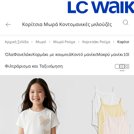
Κορίτσια Μωρά Κοντομανικές μπλούζές
Αρχική Σελίδα
Μωρό
Μωρό Ρούχα
Κοριτσάκι Ρούχα
Κορίτσια
Όλα
Φανελάκι
Κορμάκι με κουμπιά
Κοντό μανίκι
Μακρύ μανίκι
100%
Φιλτράρισμα και Ταξινόμηση