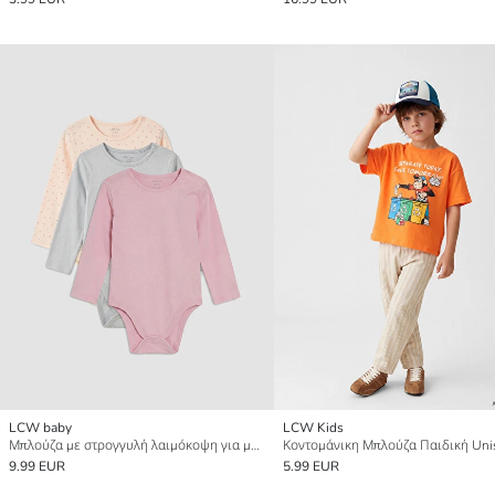
LCW baby
LCW Kids
Μπλούζα με στρογγυλή λαιμόκοψη για μωρό κορίτσι, μακρυμάνικη, 3 τεμαχίων
9.99 EUR
5.99 EUR