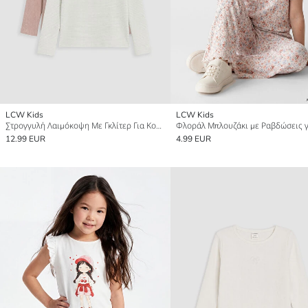
LCW Kids
LCW Kids
Στρογγυλή Λαιμόκοψη Με Γκλίτερ Για Κορίτσια 2-Πακέτο Μπλουζάκι
12.99 EUR
4.99 EUR