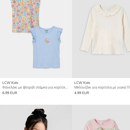
LCW Kids
LCW Kids
Φανελάκι με φλοράλ στάμπα για κορίτσια με ραβδώσεις 2-πακέτο
6.99 EUR
4.99 EUR