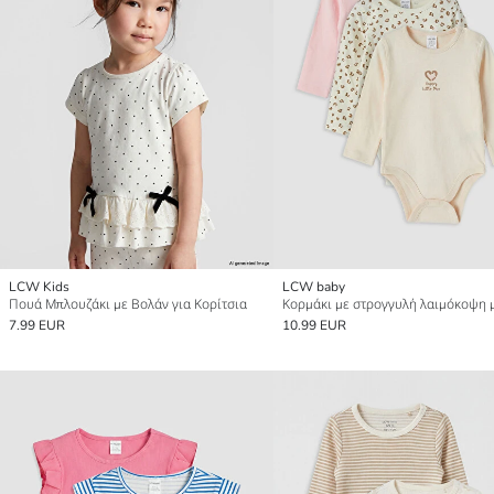
LCW Kids
LCW baby
Πουά Μπλουζάκι με Βολάν για Κορίτσια
7.99 EUR
10.99 EUR