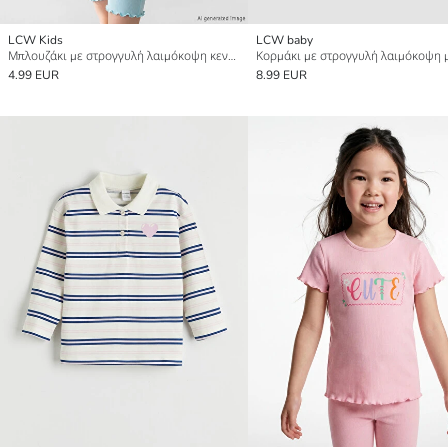
LCW Kids
LCW baby
Μπλουζάκι με στρογγυλή λαιμόκοψη κεντημένο για κορίτσια
4.99 EUR
8.99 EUR