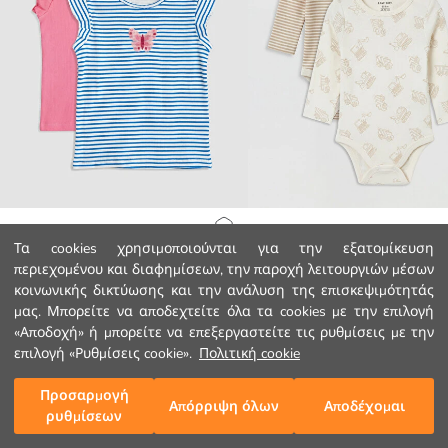
LCW Kids
LCW baby
Αρχική Σελίδα
Τα cookies χρησιμοποιούνται για την εξατομίκευση
Αμάνικο Μπλουζάκι με Κεντημένη Λεπτομέρεια για Κορίτσια με Στρογγυλή Λαιμόκοψη 2-Πακέτο
περιεχομένου και διαφημίσεων, την παροχή λειτουργιών μέσων
8.99 EUR
8.99 EUR
κοινωνικής δικτύωσης και την ανάλυση της επισκεψιμότητάς
Κατηγορίες
μας. Μπορείτε να αποδεχτείτε όλα τα cookies με την επιλογή
«Αποδοχή» ή μπορείτε να επεξεργαστείτε τις ρυθμίσεις με την
Το Καλάθι μου
1
/
243
επιλογή «Ρυθμίσεις cookie».
Πολιτική cookie
Προσαρμογή
Απόρριψη όλων
Αποδέχομαι
ρυθμίσεων