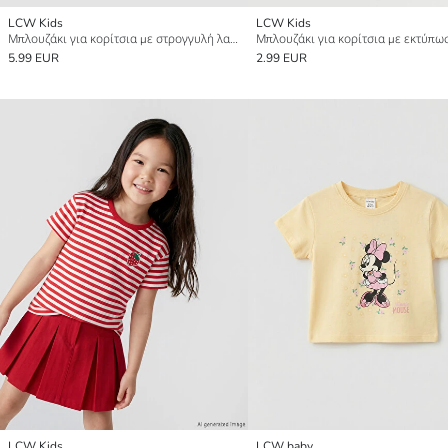
LCW Kids
LCW Kids
Μπλουζάκι για κορίτσια με στρογγυλή λαιμόκοψη Hello Kitty με στάμπα
5.99 EUR
2.99 EUR
LCW Kids
LCW baby