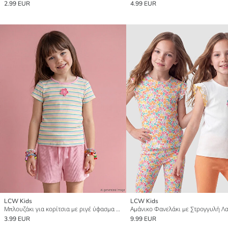
2.99 EUR
4.99 EUR
LCW Kids
LCW Kids
Μπλουζάκι για κορίτσια με ριγέ ύφασμα ριπ και στρογγυλή λαιμόκοψη
3.99 EUR
9.99 EUR