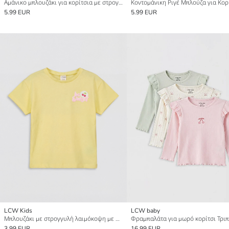
Αμάνικο μπλουζάκι για κορίτσια με στρογγυλή λαιμόκοψη και στρας
5.99 EUR
5.99 EUR
LCW Kids
LCW baby
Μπλουζάκι με στρογγυλή λαιμόκοψη με στάμπα για κορίτσια
3.99 EUR
16.99 EUR