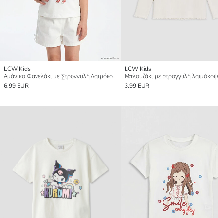
LCW Kids
LCW Kids
Αμάνικο Φανελάκι με Στρογγυλή Λαιμόκοψη Εκτυπωμένο για Κορίτσια 2-πακέτα
6.99 EUR
3.99 EUR