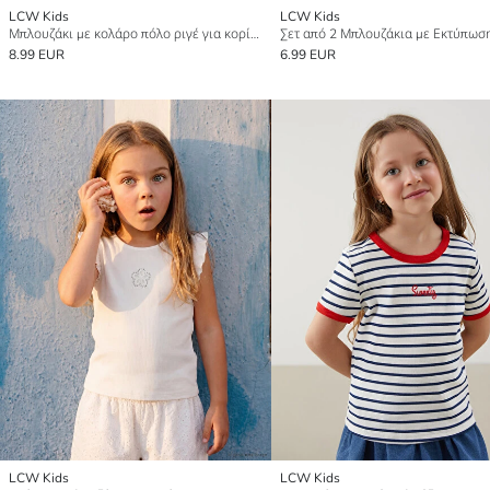
LCW Kids
LCW Kids
Μπλουζάκι με κολάρο πόλο ριγέ για κορίτσια
8.99 EUR
6.99 EUR
LCW Kids
LCW Kids