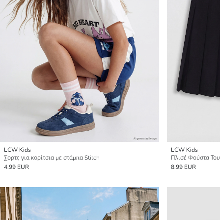
LCW Kids
LCW Kids
Σορτς για κορίτσια με στάμπα Stitch
Πλισέ Φούστα Τουί
4.99 EUR
8.99 EUR