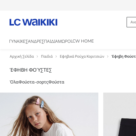
LCW HOME
ΓΥΝΑΙΚΕΣ
ΑΝΔΡΕΣ
ΠΑΙΔΙΑ
ΜΩΡΟ
Αρχική Σελίδα
Παιδιά
Εφηβικά Ρούχα Κοριτσιών
Έφηβη Φούστ
ΈΦΗΒΗ ΦΟΎΣΤΕΣ
Όλα
Φούστα-σορτς
Φούστα