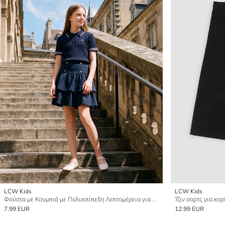
LCW Kids
LCW Kids
Φούστα με Κουμπιά με Πολυεπίπεδη Λεπτομέρεια για κορίτσια
Τζιν σορτς για κορ
7.99 EUR
12.99 EUR