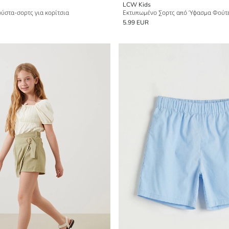
LCW Kids
ύστα-σορτς για κορίτσια
Εκτυπωμένο Σορτς από Ύφασμα Φούτε
5.99 EUR