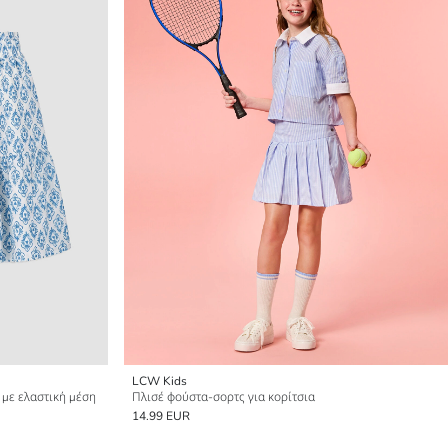
LCW Kids
 με ελαστική μέση
Πλισέ φούστα-σορτς για κορίτσια
14.99 EUR