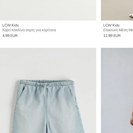
LCW Kids
LCW Kids
Καρό ποπλίνα σορτς για κορίτσια
4.99 EUR
12.99 EUR