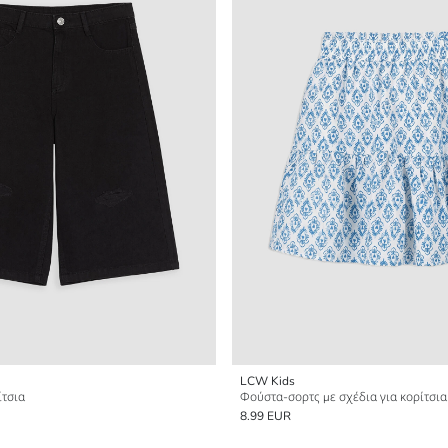
LCW Kids
ίτσια
Φούστα-σορτς με σχέδια για κορίτσια
8.99 EUR