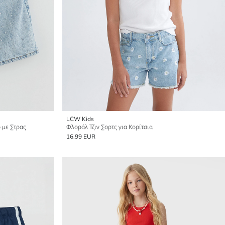
LCW Kids
 με Στρας
Φλοράλ Τζιν Σορτς για Κορίτσια
16.99 EUR