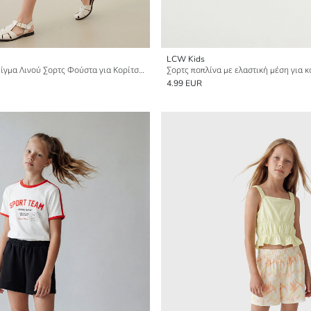
LCW Kids
Ελαστική Μέση Μείγμα Λινού Σορτς Φούστα για Κορίτσια
Σορτς ποπλίνα με ελαστική μέση για κ
4.99 EUR