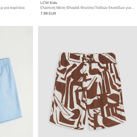
LCW Kids
ρ για κορίτσια
Ελαστική Μέση Φλοράλ Φούστα Πολλών Επιπέδων για Κορίτσια
7.99 EUR