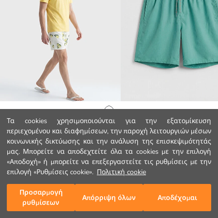
LCW SWIMWEAR
LCW SWIMWEAR
Αρχική Σελίδα
Τα cookies χρησιμοποιούνται για την εξατομίκευση
Κοντό Μαγιό Σορτς με Σχέδια για Άνδρες
περιεχομένου και διαφημίσεων, την παροχή λειτουργιών μέσων
7.99 EUR
10.99 EUR
κοινωνικής δικτύωσης και την ανάλυση της επισκεψιμότητάς
Κατηγορίες
μας. Μπορείτε να αποδεχτείτε όλα τα cookies με την επιλογή
«Αποδοχή» ή μπορείτε να επεξεργαστείτε τις ρυθμίσεις με την
Το Καλάθι μου
1
/
152
επιλογή «Ρυθμίσεις cookie».
Πολιτική cookie
Προσαρμογή
Απόρριψη όλων
Αποδέχομαι
ρυθμίσεων