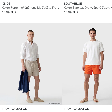
XSIDE
SOUTHBLUE
Κοντό Σορτς Κολύμβησης Με Σχέδια Για Άνδρες
14.99 EUR
14.99 EUR
LCW SWIMWEAR
LCW SWIMWEAR