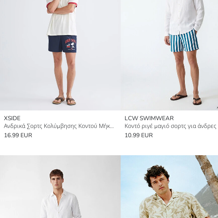
XSIDE
LCW SWIMWEAR
Ανδρικά Σορτς Κολύμβησης Κοντού Μήκους
Κοντό ριγέ μαγιό σορτς για άνδρες
16.99 EUR
10.99 EUR