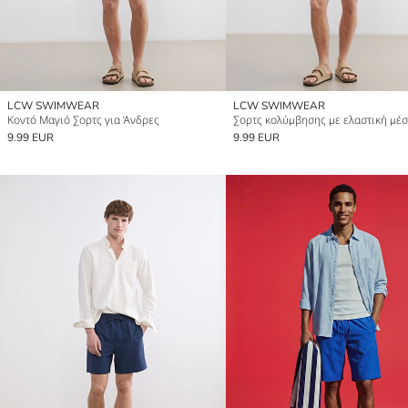
LCW SWIMWEAR
LCW SWIMWEAR
Κοντό Μαγιό Σορτς για Άνδρες
9.99 EUR
9.99 EUR