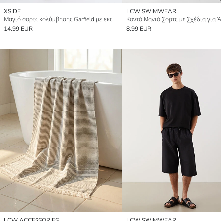
XSIDE
LCW SWIMWEAR
Μαγιό σορτς κολύμβησης Garfield με εκτύπωση, κοντό μήκος για άνδρες
Κοντό Μαγιό Σορτς με Σχέδια για 
14.99 EUR
8.99 EUR
LCW ACCESSORIES
LCW SWIMWEAR