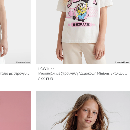
LCW Kids
Μπλουζάκι Capyfun με στάμπα για κορίτσια με στρογγυλή λαιμόκοψη
Μπλουζάκι με Στρογγυλή Λαιμόκοψη Minions Εκτυπωμένο για Κορίτσια
8.99 EUR