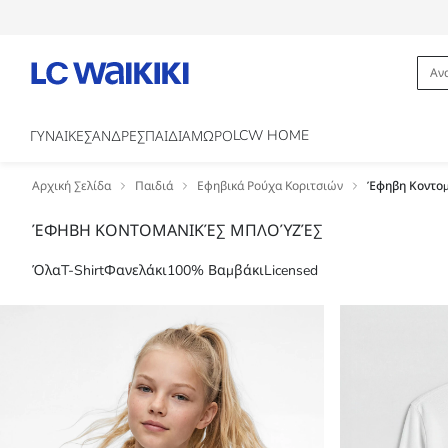
LCW HOME
ΓΥΝΑΙΚΕΣ
ΑΝΔΡΕΣ
ΠΑΙΔΙΑ
ΜΩΡΟ
Αρχική Σελίδα
Παιδιά
Εφηβικά Ρούχα Κοριτσιών
Έφηβη Κοντομ
ΈΦΗΒΗ ΚΟΝΤΟΜΑΝΙΚΈΣ ΜΠΛΟΎΖΈΣ
T-Shirt
Licensed
Όλα
Φανελάκι
100% Βαμβάκι