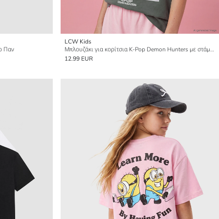
LCW Kids
ερ Παν
Μπλουζάκι για κορίτσια K-Pop Demon Hunters με στάμπα
12.99 EUR