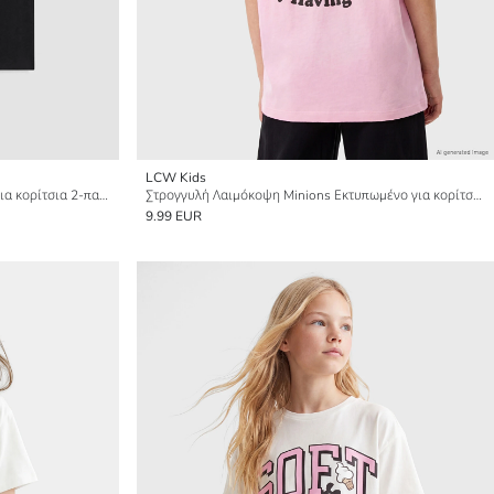
LCW Kids
Μπλουζάκι με στρογγυλή λαιμόκοψη για κορίτσια 2-πακέτα
Στρογγυλή Λαιμόκοψη Minions Εκτυπωμένο για κορίτσια Μπλουζάκι
9.99 EUR