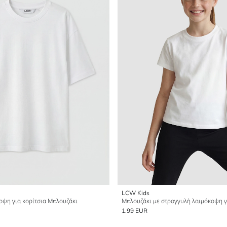
LCW Kids
οψη για κορίτσια Μπλουζάκι
Μπλουζάκι με στρογγυλή λαιμόκοψη γ
1.99 EUR