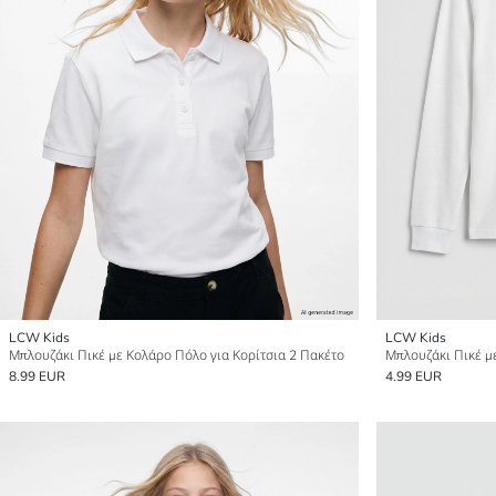
LCW Kids
LCW Kids
Μπλουζάκι Πικέ με Κολάρο Πόλο για Κορίτσια 2 Πακέτο
Μπλουζάκι Πικέ μ
8.99 EUR
4.99 EUR