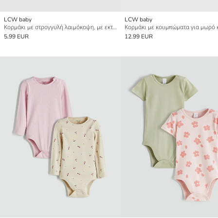
LCW baby
LCW baby
Κορμάκι με στρογγυλή λαιμόκοψη, με εκτύπωση, για μωρό κορίτσι, με κουμπιά, συσκευασία 2 τεμαχίων
5.99 EUR
12.99 EUR