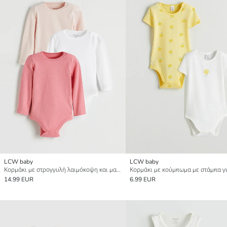
LCW baby
LCW baby
Κορμάκι με στρογγυλή λαιμόκοψη και μακρύ μανίκι για μωρό κορίτσι με κουμπώματα, τριπλή συσκευασία (3 τεμάχια)
14.99 EUR
6.99 EUR