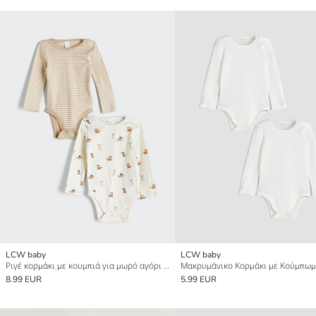
LCW baby
LCW baby
Ριγέ κορμάκι με κουμπιά για μωρό αγόρι 2 πακέτο
8.99 EUR
5.99 EUR