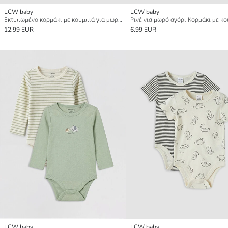
LCW baby
LCW baby
Εκτυπωμένο κορμάκι με κουμπιά για μωρό αγόρι, συσκευασία 3 τεμαχίων
12.99 EUR
6.99 EUR
LCW baby
LCW baby