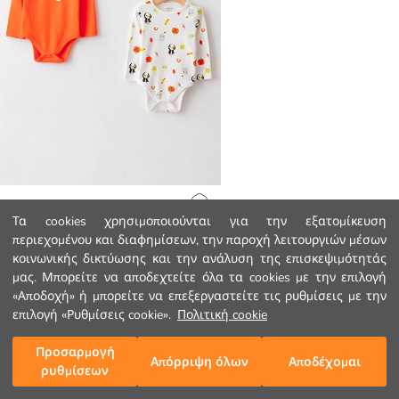
LCW baby
Αρχική Σελίδα
Τα cookies χρησιμοποιούνται για την εξατομίκευση
Κορμάκι με κούμπωμα Μακρυμάνικο Εκτυπωμένο Baby Boy με Στρογγυλή λαιμόκοψη 2-πακέτα
περιεχομένου και διαφημίσεων, την παροχή λειτουργιών μέσων
8.99 EUR
κοινωνικής δικτύωσης και την ανάλυση της επισκεψιμότητάς
Κατηγορίες
μας. Μπορείτε να αποδεχτείτε όλα τα cookies με την επιλογή
«Αποδοχή» ή μπορείτε να επεξεργαστείτε τις ρυθμίσεις με την
Το Καλάθι μου
1
/
65
Υποστήριξη
επιλογή «Ρυθμίσεις cookie».
Πολιτική cookie
Προσαρμογή
Παρακολούθηση Παραγγελίας
Απόρριψη όλων
Αποδέχομαι
ρυθμίσεων
Φόρμα Επικοινωνίας