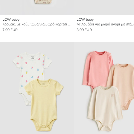
LCW baby
LCW baby
Κορμάκι με κούμπωμα για μωρό κορίτσι 2 πακέτο
7.99 EUR
3.99 EUR