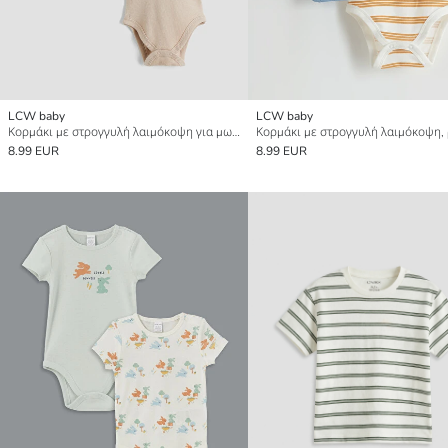
LCW baby
LCW baby
Κορμάκι με στρογγυλή λαιμόκοψη για μωρό αγόρι με κούμπωμα, 2-πακέτα
8.99 EUR
8.99 EUR