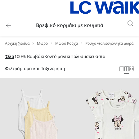
Βρεφικό κορμάκι με κουμπιά
Αρχική Σελίδα
Μωρό
Μωρό Ρούχα
Ρούχα για νεογέννητα μωρά
Όλα
100% Βαμβάκι
Κοντό μανίκι
Πολυσυσκευασία
Φιλτράρισμα και Ταξινόμηση