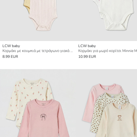
LCW baby
LCW baby
Κορμάκι με κουμπιά με τετράγωνο γιακά για μωρό κορίτσι 3-Τεμάχια
8.99 EUR
10.99 EUR