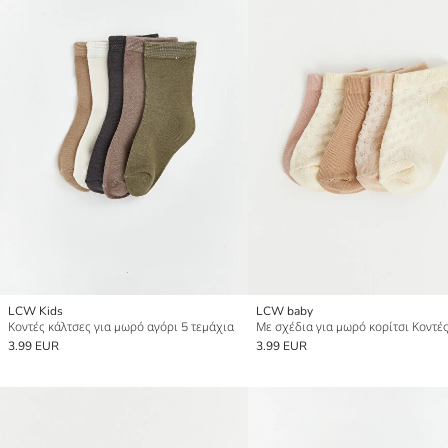
LCW Kids
LCW baby
Κοντές κάλτσες για μωρό αγόρι 5 τεμάχια
3.99 EUR
3.99 EUR