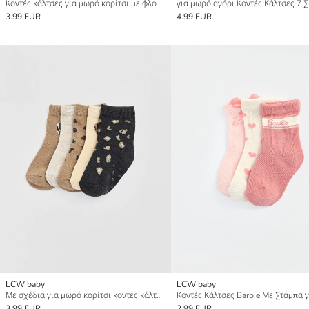
Κοντές κάλτσες για μωρό κορίτσι με φλοράλ μοτίβο, συσκευασία 5 τεμαχίων
3.99 EUR
4.99 EUR
LCW baby
LCW baby
Με σχέδια για μωρό κορίτσι κοντές κάλτσες 5 τεμάχια
3.99 EUR
2.99 EUR