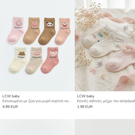
LCW baby
LCW baby
Εκτυπωμένο με ζώα για μωρό κορίτσι κοντές κάλτσες 7 τεμάχια
4.99 EUR
1.99 EUR