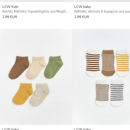
LCW Kids
LCW baby
Κοντές Κάλτσες Γυμναστηρίου για Μωρό Αγόρι 5-Πακέτο
2.99 EUR
2.99 EUR
LCW baby
LCW baby