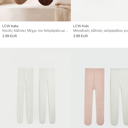
LCW baby
LCW Kids
Κοντές Κάλτσες Μέχρι τον Αστράγαλο με Σχέδια για Μωρό Αγόρι, Συσκευασία 5 Τεμαχίων
2.99 EUR
3.99 EUR