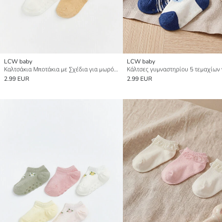
LCW baby
LCW baby
Καλτσάκια Μποτάκια με Σχέδια για μωρό αγόρι 5-Τεμάχια
2.99 EUR
2.99 EUR