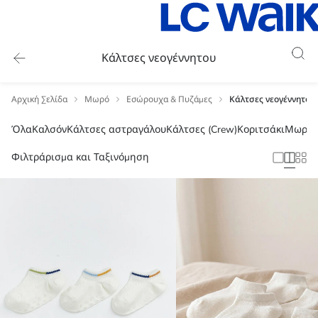
Κάλτσες νεογέννητου
Αρχική Σελίδα
Μωρό
Εσώρουχα & Πυζάμες
Κάλτσες νεογέννητου
Όλα
Καλσόν
Κάλτσες αστραγάλου
Κάλτσες (Crew)
Κοριτσάκι
Μωρό 
Φιλτράρισμα και Ταξινόμηση