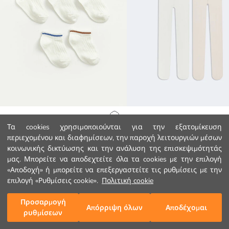
LCW baby
LCW baby
Αρχική Σελίδα
Τα cookies χρησιμοποιούνται για την εξατομίκευση
Ριγέ για μωρό αγόρι Κοντές Κάλτσες Αστραγάλου 5 Τεμάχια
Καλσόν λεπτό 2-πακέτα για μωρό κ
περιεχομένου και διαφημίσεων, την παροχή λειτουργιών μέσων
2.99 EUR
2.99 EUR
κοινωνικής δικτύωσης και την ανάλυση της επισκεψιμότητάς
Κατηγορίες
μας. Μπορείτε να αποδεχτείτε όλα τα cookies με την επιλογή
«Αποδοχή» ή μπορείτε να επεξεργαστείτε τις ρυθμίσεις με την
Το Καλάθι μου
1
/
122
επιλογή «Ρυθμίσεις cookie».
Πολιτική cookie
Προσαρμογή
Απόρριψη όλων
Αποδέχομαι
ρυθμίσεων