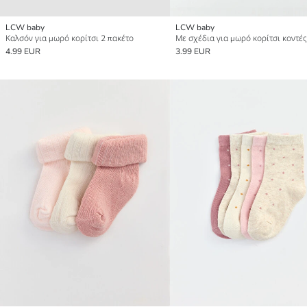
LCW baby
LCW baby
Καλσόν για μωρό κορίτσι 2 πακέτο
4.99 EUR
3.99 EUR