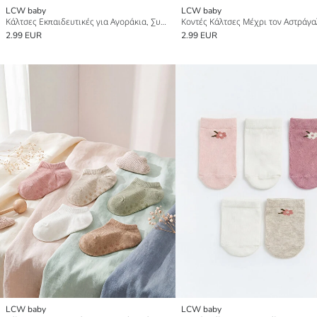
LCW baby
LCW baby
Κάλτσες Εκπαιδευτικές για Αγοράκια, Συσκευασία 5 Τεμαχίων
2.99 EUR
2.99 EUR
LCW baby
LCW baby