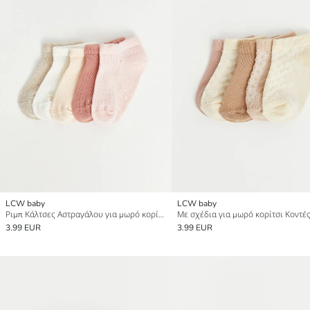
LCW baby
LCW baby
Ριμπ Κάλτσες Αστραγάλου για μωρό κορίτσι Συσκευασία 5 τεμαχίων
3.99 EUR
3.99 EUR