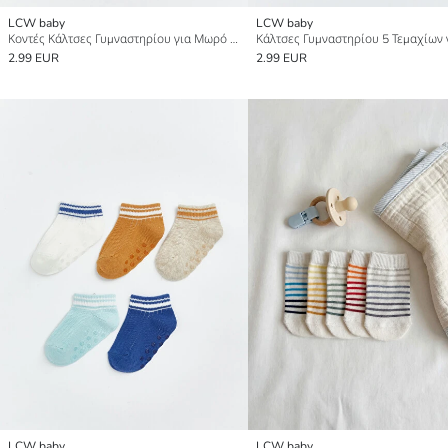
LCW baby
LCW baby
Κοντές Κάλτσες Γυμναστηρίου για Μωρό Αγόρι 5-Πακέτο
2.99 EUR
2.99 EUR
LCW baby
LCW baby