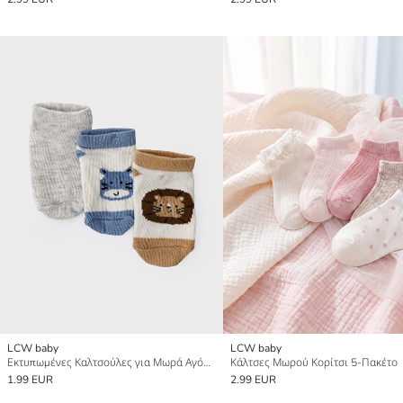
LCW baby
LCW baby
Εκτυπωμένες Καλτσούλες για Μωρά Αγόρια 3-συσκευασία
Κάλτσες Μωρού Κορίτσι 5-Πακέτο
1.99 EUR
2.99 EUR