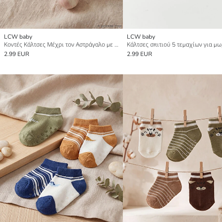
LCW baby
LCW baby
Κοντές Κάλτσες Μέχρι τον Αστράγαλο με Τούλινα Βολάν για μωρό κορίτσι 3-Τεμάχια
2.99 EUR
2.99 EUR