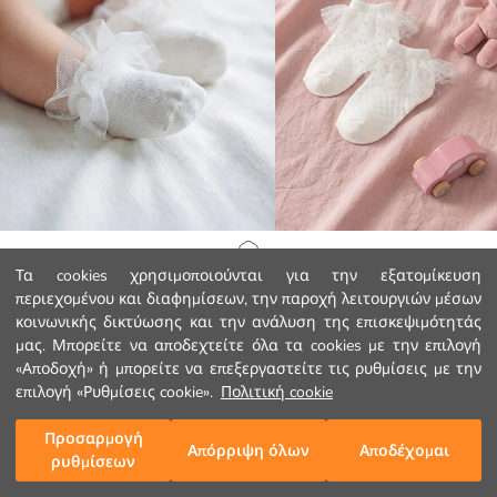
LCW baby
LCW baby
Αρχική Σελίδα
Τα cookies χρησιμοποιούνται για την εξατομίκευση
Κάλτσες Γυμναστικής με Δαντέλα για Μωρό Κορίτσι
περιεχομένου και διαφημίσεων, την παροχή λειτουργιών μέσων
1.25 EUR
2.99 EUR
κοινωνικής δικτύωσης και την ανάλυση της επισκεψιμότητάς
Κατηγορίες
μας. Μπορείτε να αποδεχτείτε όλα τα cookies με την επιλογή
«Αποδοχή» ή μπορείτε να επεξεργαστείτε τις ρυθμίσεις με την
Το Καλάθι μου
1
/
90
επιλογή «Ρυθμίσεις cookie».
Πολιτική cookie
Προσαρμογή
Απόρριψη όλων
Αποδέχομαι
ρυθμίσεων