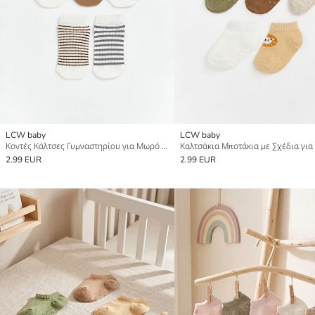
LCW baby
LCW baby
Κοντές Κάλτσες Γυμναστηρίου για Μωρό Αγόρι 5-Πακέτο
2.99 EUR
2.99 EUR