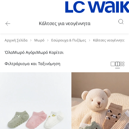
Κάλτσες για νεογέννητα
Αρχική Σελίδα
Μωρό
Εσώρουχα & Πυζάμες
Κάλτσες νεογέννητου
Όλα
Μωρό Αγόρι
Μωρό Κορίτσι
Φιλτράρισμα και Ταξινόμηση