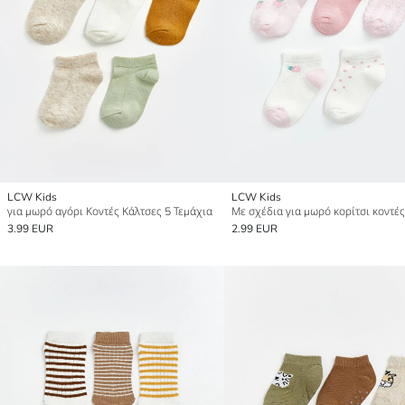
LCW Kids
LCW Kids
για μωρό αγόρι Κοντές Κάλτσες 5 Τεμάχια
3.99 EUR
2.99 EUR