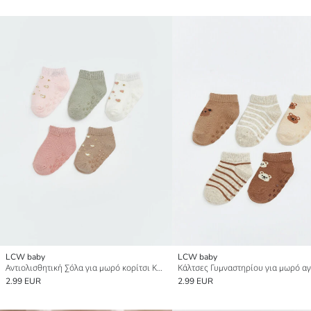
LCW baby
LCW baby
Αντιολισθητική Σόλα για μωρό κορίτσι Κάλτσες μποτάκια Συσκευασία 5 τεμαχίων
2.99 EUR
2.99 EUR