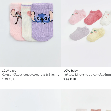
LCW baby
LCW baby
Κοντές κάλτσες αστραγάλου Lilo & Stitch με στάμπα για μωρό κορίτσι, συσκευασία 3 τεμαχίων
2.99 EUR
2.99 EUR