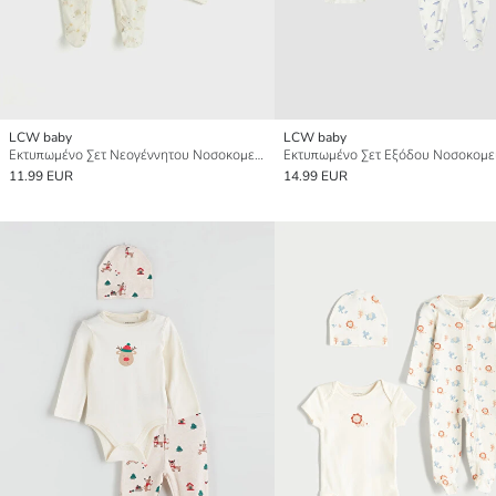
LCW baby
LCW baby
Εκτυπωμένο Σετ Νεογέννητου Νοσοκομειακού Ρούχου για Μωρό Αγόρι
11.99 EUR
14.99 EUR