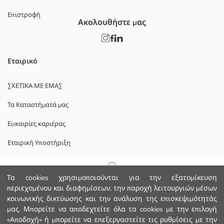
Επιστροφή
Ακολουθήστε μας
Εταιρικό
ΣΧΕΤΙΚΑ ΜΕ ΕΜΑΣ
Τα Καταστήματά μας
Ευκαιρίες καριέρας
Εταιρική Υποστήριξη
ΠΟΛΙΤΙΚΕΣ
Αρχική Σελίδα
Τα cookies χρησιμοποιούνται για την εξατομίκευση
περιεχομένου και διαφημίσεων, την παροχή λειτουργιών μέσων
Πολιτική Απορρήτου και Ασφάλειας Δεδομένων
κοινωνικής δικτύωσης και την ανάλυση της επισκεψιμότητάς
Κατηγορίες
μας. Μπορείτε να αποδεχτείτε όλα τα cookies με την επιλογή
Οροι χρήσης
«Αποδοχή» ή μπορείτε να επεξεργαστείτε τις ρυθμίσεις με την
Το Καλάθι μου