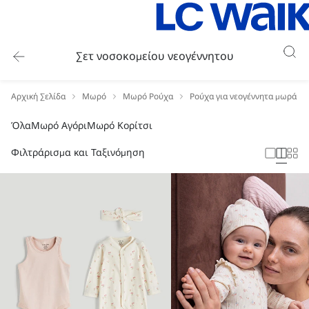
Σετ νοσοκομείου νεογέννητου
Αρχική Σελίδα
Μωρό
Μωρό Ρούχα
Ρούχα για νεογέννητα μωρά
Όλα
Μωρό Αγόρι
Μωρό Κορίτσι
Φιλτράρισμα και Ταξινόμηση