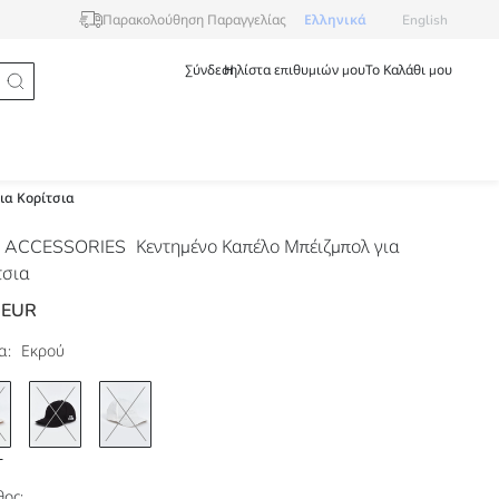
Ελληνικά
English
Παρακολούθηση Παραγγελίας
Σύνδεση
Η λίστα επιθυμιών μου
Το Καλάθι μου
ια Κορίτσια
 ACCESSORIES
Κεντημένο Καπέλο Μπέιζμπολ για
τσια
 EUR
α:
Εκρού
ος: