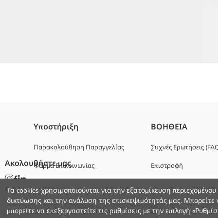
Το κεντημένο καπέλο του μπέιζμπολ είναι ένα ιδανικό αξεσουάρ για
Υποστήριξη
ΒΟΗΘΕΙΑ
προσφέρει ευκολία στη χρήση με το κλείσιμο με γάντζο και θηλιά 
Κυριο Υφασμα:
Παρακολούθηση Παραγγελίας
Συχνές Ερωτήσεις (FA
Χώρα προέλευσης:
Ακολουθήστε μας
Φόρμα Επικοινωνίας
Επιστροφή
Πωλητής:
Υπο-μάρκα:
+30 2102201080
Φύλο:
Τα cookies χρησιμοποιούνται για την εξατομίκευση περιεχομένου
Ύφασμα:
δικτύωσης και την ανάλυση της επισκεψιμότητάς μας. Μπορείτε ν
Μοτίβο:
μπορείτε να επεξεργαστείτε τις ρυθμίσεις με την επιλογή «Ρυθμίσε
Υλικό: