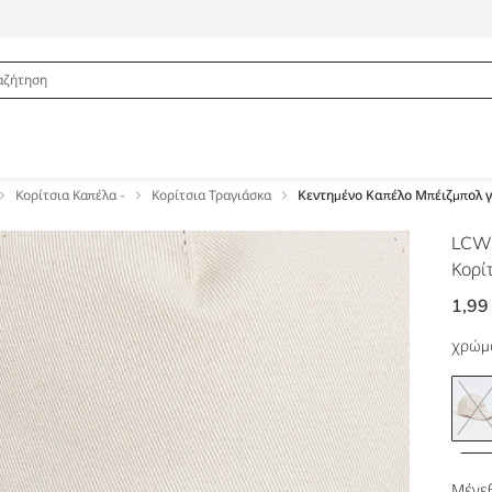
Κορίτσια Καπέλα -
Κορίτσια Τραγιάσκα
Κεντημένο Καπέλο Μπέιζμπολ γ
LCW
Κορί
1,99
χρώμ
Μέγεθ