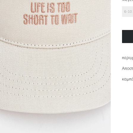
6-10
περιγ
Αποστ
καμπά