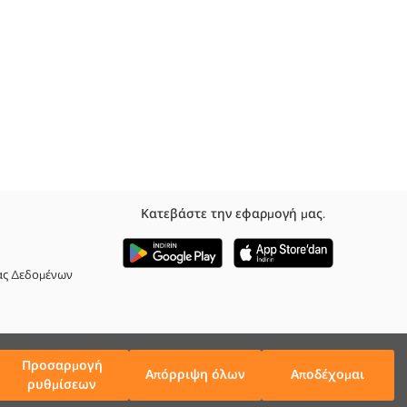
Κατεβάστε την εφαρμογή μας.
ι μπορεί επίσης να προτιμηθεί ως αντηλιακό. Το καπέλο, που
υφή του από 100% βαμβάκι.
ας Δεδομένων
Προσαρμογή
Απόρριψη όλων
Αποδέχομαι
ρυθμίσεων