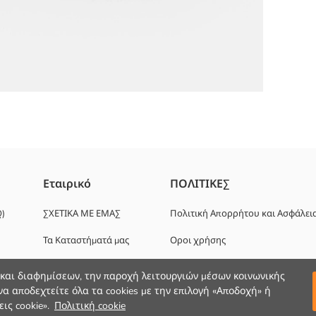
 να ολοκληρώσει τόσο την καθημερινή όσο και τη σπορ κομψότητα κα
Εταιρικό
ΠΟΛΙΤΙΚΕΣ
στο πίσω μέρος, είναι διαπνέον και δεν προκαλεί εφίδρωση με την 
Q)
ΣΧΕΤΙΚΑ ΜΕ ΕΜΑΣ
Πολιτική Απορρήτου και Ασφάλει
Τα Καταστήματά μας
Οροι χρήσης
Ευκαιρίες καριέρας
 και διαφημίσεων, την παροχή λειτουργιών μέσων κοινωνικής
α αποδεχτείτε όλα τα cookies με την επιλογή «Αποδοχή» ή
Εταιρική Υποστήριξη
ις cookie».
Πολιτική cookie