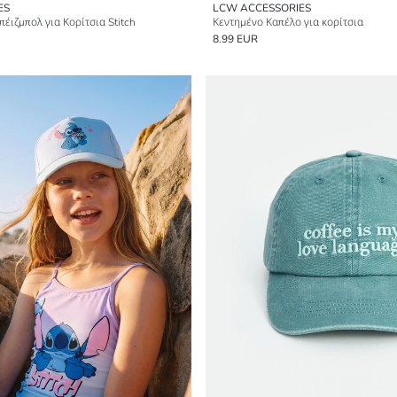
ES
LCW ACCESSORIES
έιζμπολ για Κορίτσια Stitch
Κεντημένο Καπέλο για κορίτσια
8.99 EUR