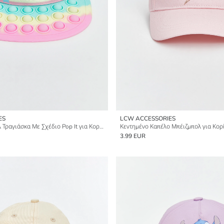
ES
LCW ACCESSORIES
Καπέλο Μπέιζμπολ Τραγιάσκα Με Σχέδιο Pop It για Κορίτσια
Κεντημένο Καπέλο Μπέιζμπολ για Κορ
3.99 EUR