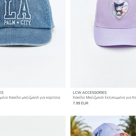
ES
LCW ACCESSORIES
μένο Καπέλο μπέιζμπολ για κορίτσια
Καπέλο Μπέιζμπολ Εκτυπωμένο για Κο
7.99 EUR