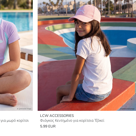
LCW ACCESSORIES
 για μωρό κορίτσι
Φιόγκος Κεντημένο για κορίτσια Τζόκεϊ
5.99 EUR