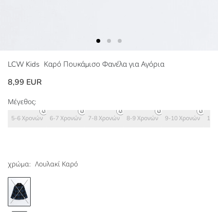
LCW Kids
Καρό Πουκάμισο Φανέλα για Αγόρια
8,99 EUR
Μέγεθος:
5-6 Χρονών
6-7 Χρονών
7-8 Χρονών
8-9 Χρονών
9-10 Χρονών
10-
χρώμα:
Λουλακί Καρό