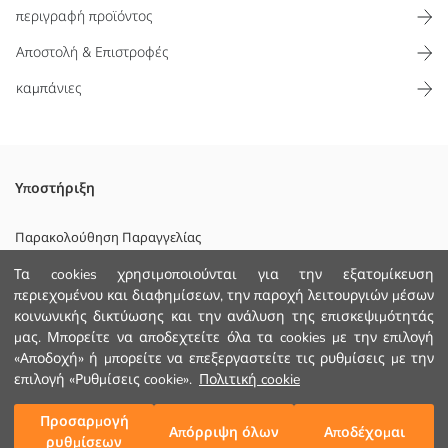
περιγραφή προϊόντος
Αποστολή & Επιστροφές
καμπάνιες
Πουκάμισο για αγόρια με φλις γιακά, μακριά μανίκια και μία τσέπη.
Υποστήριξη
Κατασκευασμένο από φανελένιο ύφασμα και διαθέτει κλείσιμο με
κουμπιά.
Παρακολούθηση Παραγγελίας
1. Φοδρα:
Τα cookies χρησιμοποιούνται για την εξατομίκευση
Φόρμα Επικοινωνίας
Κυριο Υφασμα:
περιεχομένου και διαφημίσεων, την παροχή λειτουργιών μέσων
+30 2102201080
κοινωνικής δικτύωσης και την ανάλυση της επισκεψιμότητάς
Χώρα προέλευσης:
Πωλητής:
μας. Μπορείτε να αποδεχτείτε όλα τα cookies με την επιλογή
Υπο-μάρκα:
«Αποδοχή» ή μπορείτε να επεξεργαστείτε τις ρυθμίσεις με την
ΒΟΗΘΕΙΑ
Φύλο:
επιλογή «Ρυθμίσεις cookie».
Πολιτική cookie
Εφαρμογή:
Ύφασμα:
Συχνές Ερωτήσεις (FAQ)
Προσαρμογή
Προσθήκη στο καλάθι
Απόρριψη όλων
Αποδέχομαι
Χοντρό:
ρυθμίσεων