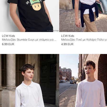
LCW Kids
LCW Kids
Μπλουζάκι Stumble Guys με στάμπα για αγόρια με στρογγυλή λαιμόκοψη
6.99 EUR
4.99 EUR