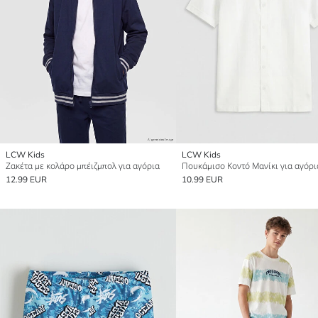
LCW Kids
LCW Kids
Ζακέτα με κολάρο μπέιζμπολ για αγόρια
Πουκάμισο Κοντό Μανίκι για αγόρι
12.99 EUR
10.99 EUR