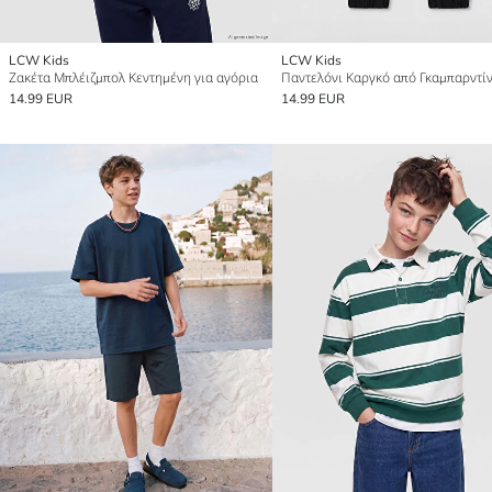
LCW Kids
LCW Kids
Ζακέτα Μπλέιζμπολ Κεντημένη για αγόρια
14.99 EUR
14.99 EUR