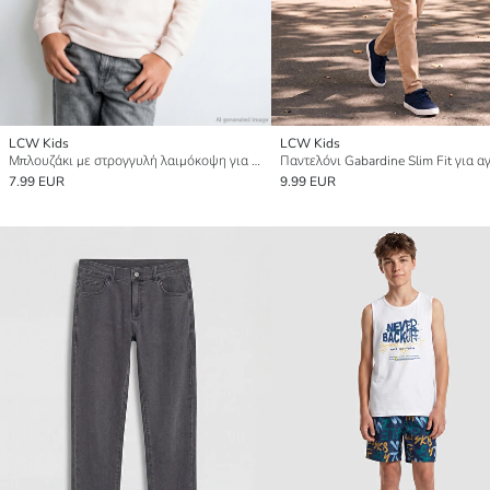
LCW Kids
LCW Kids
Μπλουζάκι με στρογγυλή λαιμόκοψη για αγόρια
Παντελόνι Gabardine Slim Fit για α
7.99 EUR
9.99 EUR