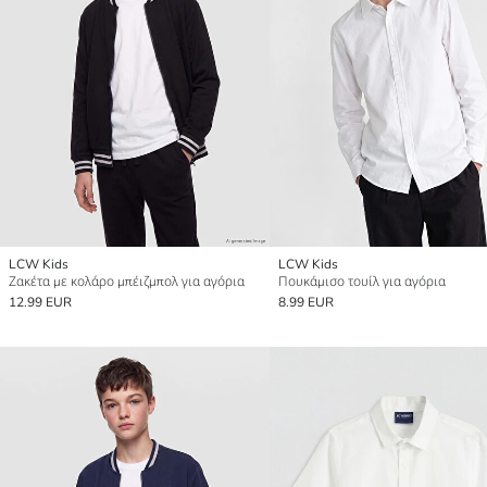
LCW Kids
LCW Kids
Ζακέτα με κολάρο μπέιζμπολ για αγόρια
Πουκάμισο τουίλ για αγόρια
12.99 EUR
8.99 EUR