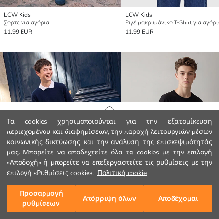
LCW Kids
LCW Kids
Σορτς για αγόρια
Ριγέ μακρυμάνικο T-Shirt για αγόρι
11.99 EUR
11.99 EUR
Αρχική Σελίδα
Τα cookies χρησιμοποιούνται για την εξατομίκευση
περιεχομένου και διαφημίσεων, την παροχή λειτουργιών μέσων
κοινωνικής δικτύωσης και την ανάλυση της επισκεψιμότητάς
Κατηγορίες
μας. Μπορείτε να αποδεχτείτε όλα τα cookies με την επιλογή
«Αποδοχή» ή μπορείτε να επεξεργαστείτε τις ρυθμίσεις με την
Το Καλάθι μου
1
/
997
επιλογή «Ρυθμίσεις cookie».
Πολιτική cookie
Προσαρμογή
Απόρριψη όλων
Αποδέχομαι
ρυθμίσεων