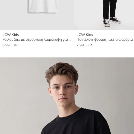
LCW Kids
LCW Kids
Μπλουζάκι με στρογγυλή λαιμόκοψη για αγόρια 2-πακέτο
Παντελόνι φόρμας πικέ για αγόρια
6.99 EUR
7.99 EUR