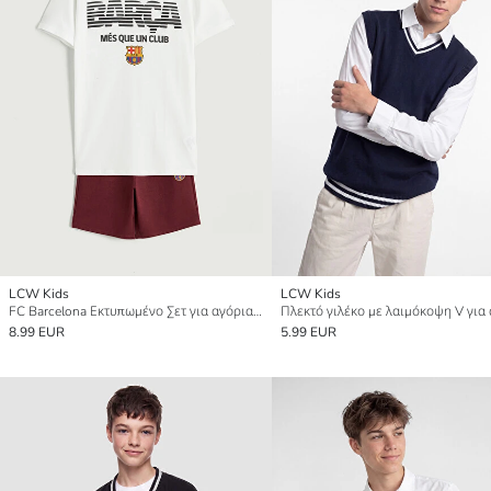
LCW Kids
LCW Kids
FC Barcelona Εκτυπωμένο Σετ για αγόρια Μπλούζα και Σορτς
Πλεκτό γιλέκο με λαιμόκοψη V για
8.99 EUR
5.99 EUR