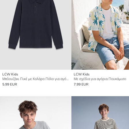
LCW Kids
LCW Kids
Μπλουζάκι Πικέ με Κολάρο Πόλο για αγόρια
Με σχέδια για αγόρια Πουκάμισο
5.99 EUR
7.99 EUR