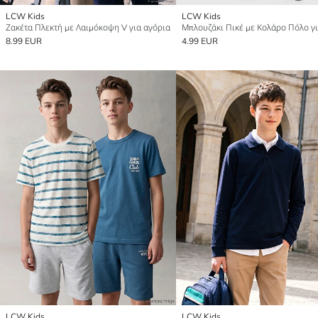
LCW Kids
LCW Kids
Ζακέτα Πλεκτή με Λαιμόκοψη V για αγόρια
8.99 EUR
4.99 EUR
LCW Kids
LCW Kids