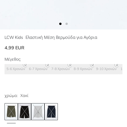
LCW Kids
Ελαστική Μέση Βερμούδα για Αγόρια
4,99 EUR
Μέγεθος:
5-6 Χρονών
6-7 Χρονών
7-8 Χρονών
8-9 Χρονών
9-10 Χρονών
10-
χρώμα:
Χακί