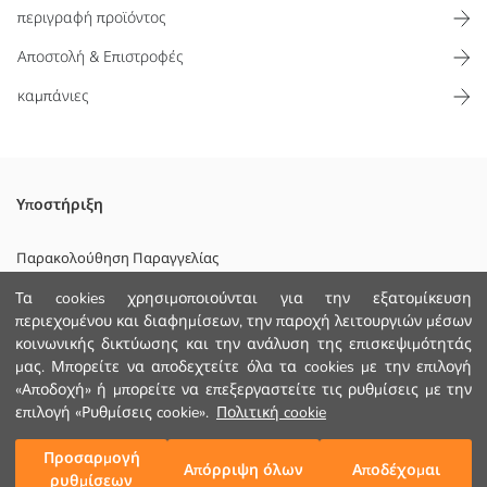
περιγραφή προϊόντος
Αποστολή & Επιστροφές
καμπάνιες
Σορτς για αγόρια με ελαστική μέση και δύο τσέπες,
Υποστήριξη
κατασκευασμένο από ύφασμα 2 νημάτων με υψηλή περιεκτικότητα
σε βαμβάκι
Παρακολούθηση Παραγγελίας
Κυριο Υφασμα:
Τα cookies χρησιμοποιούνται για την εξατομίκευση
Φόρμα Επικοινωνίας
Χώρα προέλευσης:
περιεχομένου και διαφημίσεων, την παροχή λειτουργιών μέσων
Πωλητής:
+30 2102201080
κοινωνικής δικτύωσης και την ανάλυση της επισκεψιμότητάς
Υπο-μάρκα:
Φύλο:
μας. Μπορείτε να αποδεχτείτε όλα τα cookies με την επιλογή
Εφαρμογή:
«Αποδοχή» ή μπορείτε να επεξεργαστείτε τις ρυθμίσεις με την
ΒΟΗΘΕΙΑ
Ύφασμα:
επιλογή «Ρυθμίσεις cookie».
Πολιτική cookie
Γραμμή Μέσης:
Χοντρό:
Συχνές Ερωτήσεις (FAQ)
Προσαρμογή
Προσθήκη στο καλάθι
Απόρριψη όλων
Αποδέχομαι
ρυθμίσεων