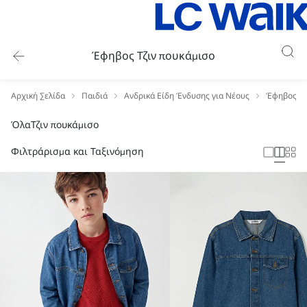
Έφηβος Τζιν πουκάμισο
Αρχική Σελίδα
Παιδιά
Ανδρικά Είδη Ένδυσης για Νέους
Έφηβος Π
Όλα
Τζιν πουκάμισο
Φιλτράρισμα και Ταξινόμηση