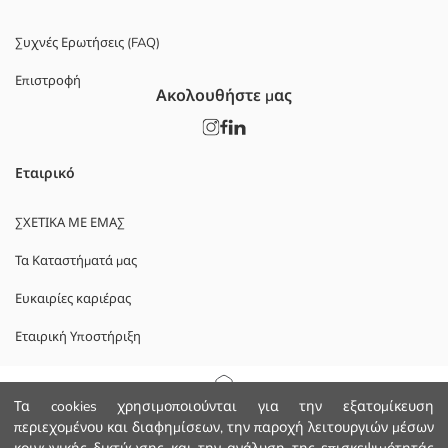
Συχνές Ερωτήσεις (FAQ)
Επιστροφή
Ακολουθήστε μας
Εταιρικό
ΣΧΕΤΙΚΑ ΜΕ ΕΜΑΣ
Τα Καταστήματά μας
Ευκαιρίες καριέρας
Εταιρική Υποστήριξη
ΠΟΛΙΤΙΚΕΣ
Αρχική Σελίδα
Τα cookies χρησιμοποιούνται για την εξατομίκευση
περιεχομένου και διαφημίσεων, την παροχή λειτουργιών μέσων
Πολιτική Απορρήτου και Ασφάλειας Δεδομένων
Κατηγορίες