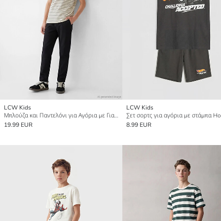
LCW Kids
LCW Kids
Μπλούζα και Παντελόνι για Αγόρια με Γιακά Κολάρο Πόλο και Ριγέ Μοτίβο
19.99 EUR
8.99 EUR