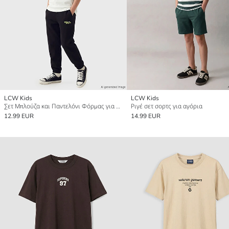
LCW Kids
LCW Kids
Σετ Μπλούζα και Παντελόνι Φόρμας για Αγόρια Spider-Man με Εκτύπωση
Ριγέ σετ σορτς για αγόρια
12.99 EUR
14.99 EUR