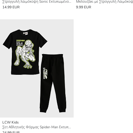
Στρογγυλή λαιμόκοψη Sonic Εκτυπωμένο Σετ για αγόρια T-Shirt και Σορτς
14.99 EUR
9.99 EUR
LCW Kids
Σετ Αθλητικής Φόρμας Spider-Man Εκτυπωμένο για Αγόρια
24.99 EUR