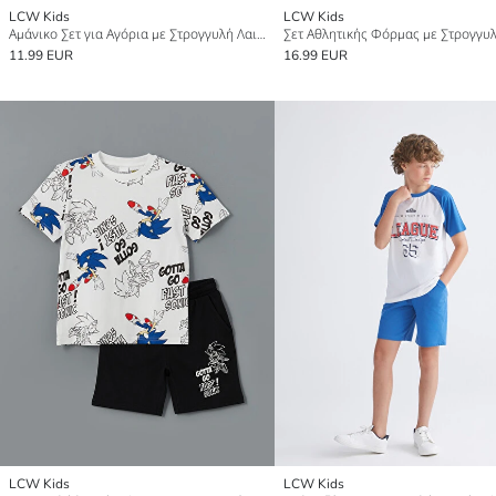
LCW Kids
LCW Kids
Αμάνικο Σετ για Αγόρια με Στρογγυλή Λαιμόκοψη και Σορτς
11.99 EUR
16.99 EUR
LCW Kids
LCW Kids