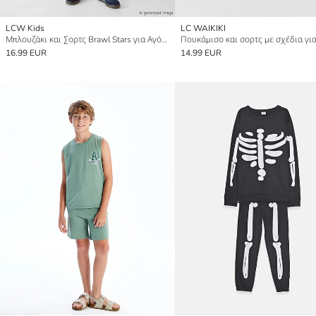
LCW Kids
LC WAIKIKI
Μπλουζάκι και Σορτς Brawl Stars για Αγόρια με Στρογγυλή Λαιμόκοψη
16.99 EUR
14.99 EUR