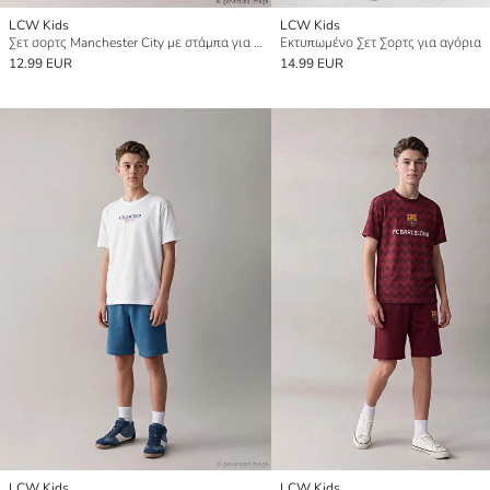
LCW Kids
LCW Kids
Σετ σορτς Manchester City με στάμπα για αγόρια
Εκτυπωμένο Σετ Σορτς για αγόρια
12.99 EUR
14.99 EUR
LCW Kids
LCW Kids