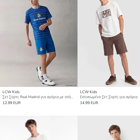
LCW Kids
LCW Kids
Σετ Σορτς Real Madrid για αγόρια με στάμπα
Εκτυπωμένο Σετ Σορτς για αγόρια
12.99 EUR
14.99 EUR