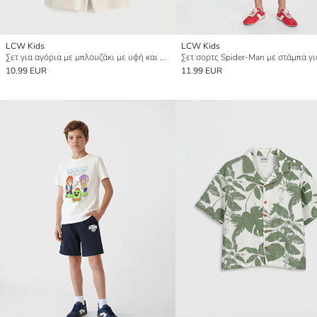
LCW Kids
LCW Kids
Σετ για αγόρια με μπλουζάκι με υφή και σορτς
10.99 EUR
11.99 EUR