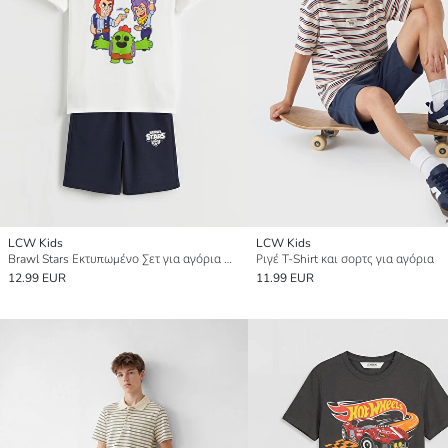
LCW Kids
LCW Kids
Brawl Stars Εκτυπωμένο Σετ για αγόρια Μπλούζα και Σορτς
Ριγέ T-Shirt και σορτς για αγόρια
12.99 EUR
11.99 EUR