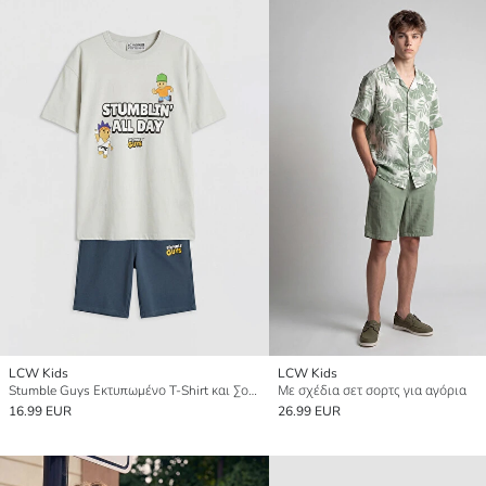
LCW Kids
LCW Kids
Stumble Guys Εκτυπωμένο T-Shirt και Σορτς για αγόρια
Με σχέδια σετ σορτς για αγόρια
16.99 EUR
26.99 EUR