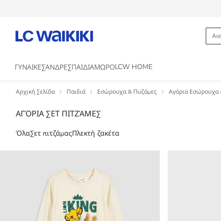
LCW HOME
ΓΥΝΑΙΚΕΣ
ΑΝΔΡΕΣ
ΠΑΙΔΙΑ
ΜΩΡΟ
Αρχική Σελίδα
Παιδιά
Εσώρουχα & Πυζάμες
Αγόρια Εσώρουχα 
ΑΓΌΡΙΑ ΣΕΤ ΠΙΤΖΆΜΕΣ
Όλα
Σετ πιτζάμας
Πλεκτή ζακέτα