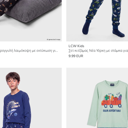
LCW Kids
Σετ πιτζάμας με στρογγυλή λαιμόκοψη με εκτύπωση για αγόρια
Σετ πιτζάμας Νέα Υόρκη με στάμπα γι
9.99 EUR