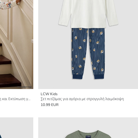
LCW Kids
Σετ Πιτζάμας με Στρογγυλή Λαιμόκοψη και Εκτύπωση για Αγόρια
Σετ πιτζάμας για αγόρια με στρογγυλή λαιμόκοψη
10.99 EUR