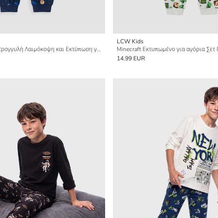
LCW Kids
Σετ Πιτζάμας με Στρογγυλή Λαιμόκοψη και Εκτύπωση για Αγόρια
Minecraft Εκτυπωμένο για αγόρια Σετ 
14.99 EUR