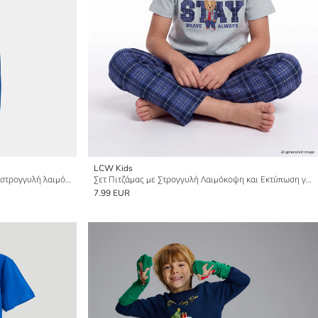
LCW Kids
Σετ πιτζάμας με στάμπα για αγόρια με στρογγυλή λαιμόκοψη
Σετ Πιτζάμας με Στρογγυλή Λαιμόκοψη και Εκτύπωση για Αγόρια
7.99 EUR