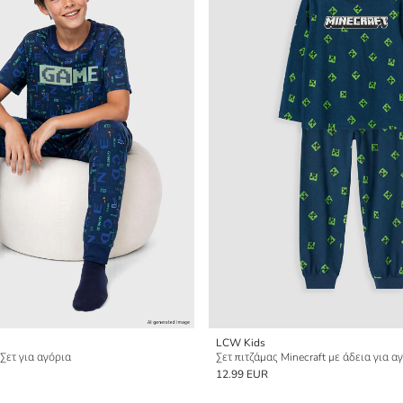
LCW Kids
Σετ για αγόρια
Σετ πιτζάμας Minecraft με άδεια για α
12.99 EUR