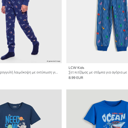
LCW Kids
Σετ πιτζάμας με στρογγυλή λαιμόκοψη με εκτύπωση για αγόρια
8.99 EUR