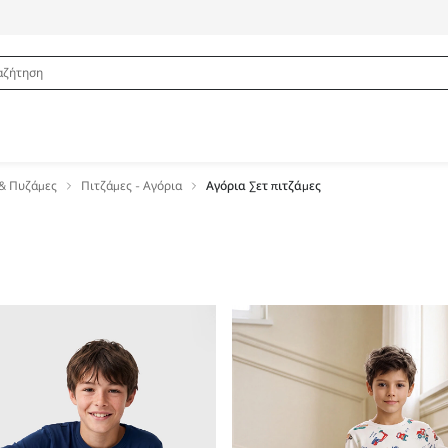
& Πυζάμες
Πιτζάμες - Αγόρια
Αγόρια Σετ πιτζάμες