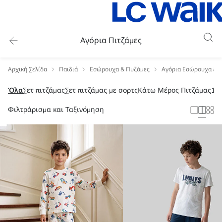
Αγόρια Πιτζάμες
Αρχική Σελίδα
Παιδιά
Εσώρουχα & Πυζάμες
Αγόρια Εσώρουχα & 
Όλα
Σετ πιτζάμας
Σετ πιτζάμας με σορτς
Κάτω Μέρος Πιτζάμας
10
Φιλτράρισμα και Ταξινόμηση