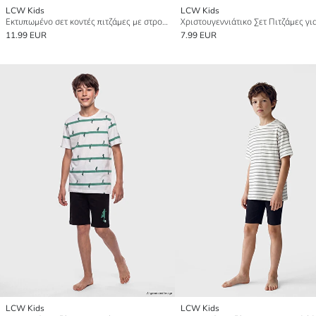
LCW Kids
LCW Kids
Εκτυπωμένο σετ κοντές πιτζάμες με στρογγυλή λαιμόκοψη για αγόρια
11.99 EUR
7.99 EUR
LCW Kids
LCW Kids