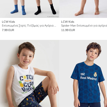
LCW Kids
LCW Kids
Εκτυπωμένα Σορτς Πιτζάμας για Αγόρια 2 Πακέτο
7.99 EUR
11.99 EUR