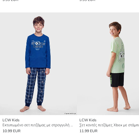
LCW Kids
LCW Kids
Εκτυπωμένο σετ πιτζάμας με στρογγυλή λαιμόκοψη για αγόρια
10.99 EUR
11.99 EUR