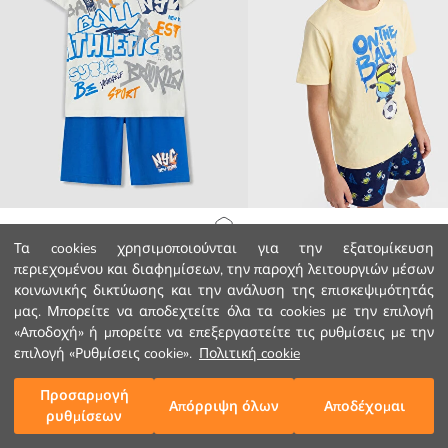
LCW Kids
LCW Kids
Αρχική Σελίδα
Τα cookies χρησιμοποιούνται για την εξατομίκευση
Σετ κοντές πυτζάμες με στρογγυλή λαιμόκοψη για αγόρια
περιεχομένου και διαφημίσεων, την παροχή λειτουργιών μέσων
7.99 EUR
14.99 EUR
κοινωνικής δικτύωσης και την ανάλυση της επισκεψιμότητάς
Κατηγορίες
μας. Μπορείτε να αποδεχτείτε όλα τα cookies με την επιλογή
«Αποδοχή» ή μπορείτε να επεξεργαστείτε τις ρυθμίσεις με την
Το Καλάθι μου
1
/
158
επιλογή «Ρυθμίσεις cookie».
Πολιτική cookie
Προσαρμογή
Απόρριψη όλων
Αποδέχομαι
ρυθμίσεων