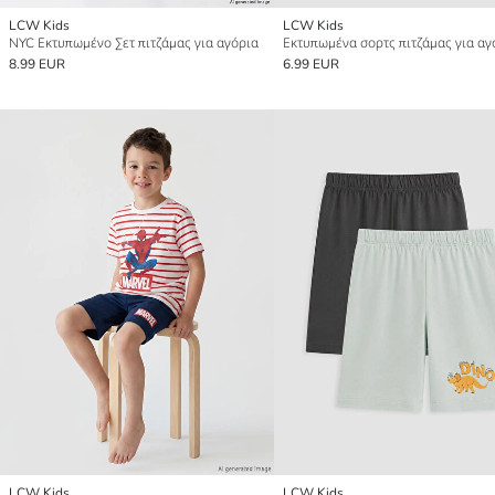
LCW Kids
LCW Kids
NYC Εκτυπωμένο Σετ πιτζάμας για αγόρια
8.99 EUR
6.99 EUR
LCW Kids
LCW Kids