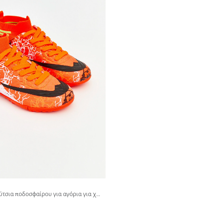
Εκτυπωμένα παπούτσια ποδοσφαίρου για αγόρια για χλοοτάπητα