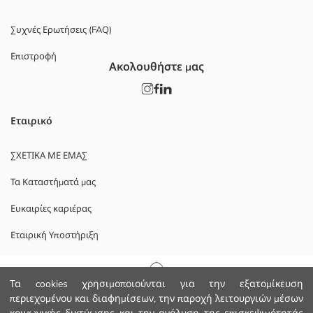
Συχνές Ερωτήσεις (FAQ)
Επιστροφή
Ακολουθήστε μας
Εταιρικό
ΣΧΕΤΙΚΑ ΜΕ ΕΜΑΣ
Τα Καταστήματά μας
Ευκαιρίες καριέρας
Εταιρική Υποστήριξη
ΠΟΛΙΤΙΚΕΣ
Αρχική Σελίδα
Τα cookies χρησιμοποιούνται για την εξατομίκευση
περιεχομένου και διαφημίσεων, την παροχή λειτουργιών μέσων
Πολιτική Απορρήτου και Ασφάλειας Δεδομένων
Κατηγορίες