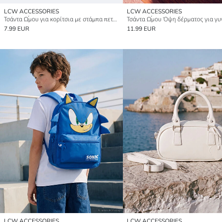
LCW ACCESSORIES
LCW ACCESSORIES
Τσάντα Ώμου για κορίτσια με στάμπα πεταλούδα
Τσάντα Ώμου Όψη δέρματος για γυ
7.99 EUR
11.99 EUR
LCW ACCESSORIES
LCW ACCESSORIES