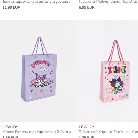
Τσάντα παραλίας από ρατάν για γυναίκες
Γυναικεία Ψάθινη Τσάντα Παραλίας
11.99 EUR
6.99 EUR
LCW JOY
LCW JOY
Kuromi Εκτυπωμένη Χαρτονένια Τσάντα για Κορίτσια
1.55 EUR
1.25 EUR