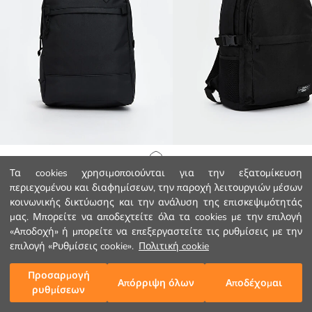
LCW ACCESSORIES
LCW ACCESSORIES
Αρχική Σελίδα
Τα cookies χρησιμοποιούνται για την εξατομίκευση
Σακίδιο πλάτης για άνδρες με θήκη για φορητό υπολογιστή
Το τυπωμένο ανδρικό σακίδιο πλάτ
περιεχομένου και διαφημίσεων, την παροχή λειτουργιών μέσων
12.99 EUR
16.99 EUR
κοινωνικής δικτύωσης και την ανάλυση της επισκεψιμότητάς
Κατηγορίες
μας. Μπορείτε να αποδεχτείτε όλα τα cookies με την επιλογή
«Αποδοχή» ή μπορείτε να επεξεργαστείτε τις ρυθμίσεις με την
Το Καλάθι μου
1
/
272
επιλογή «Ρυθμίσεις cookie».
Πολιτική cookie
Προσαρμογή
Απόρριψη όλων
Αποδέχομαι
ρυθμίσεων