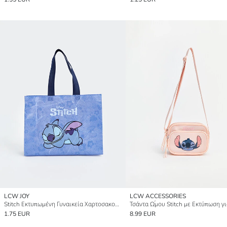
LCW JOY
LCW ACCESSORIES
Stitch Εκτυπωμένη Γυναικεία Χαρτοσακούλα
1.75 EUR
8.99 EUR