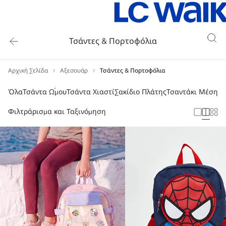
Τσάντες & Πορτοφόλια
Αρχική Σελίδα
Αξεσουάρ
Τσάντες & Πορτοφόλια
Όλα
Τσάντα Ώμου
Τσάντα Χιαστί
Σακίδιο Πλάτης
Τσαντάκι Μέσης
Υ
Φιλτράρισμα και Ταξινόμηση