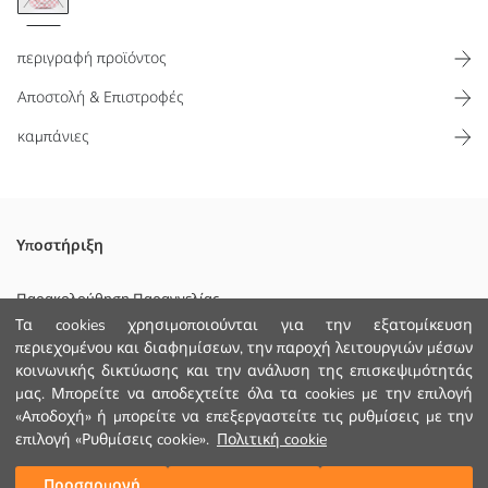
περιγραφή προϊόντος
Αποστολή & Επιστροφές
καμπάνιες
Η τσάντα ώμου με κλείσιμο με φερμουάρ για κορίτσια έχει καρό και
Υποστήριξη
υφασμάτινο μοτίβο με καρδιές. Υπάρχει λεπτομέρεια αλυσίδας στο
μπροστινό μέρος.
Παρακολούθηση Παραγγελίας
Κυριο Υφασμα:
Τα cookies χρησιμοποιούνται για την εξατομίκευση
Φόρμα Επικοινωνίας
Φοδρα:
περιεχομένου και διαφημίσεων, την παροχή λειτουργιών μέσων
Χώρα προέλευσης:
κοινωνικής δικτύωσης και την ανάλυση της επισκεψιμότητάς
+30 2102201080
Πωλητής:
μας. Μπορείτε να αποδεχτείτε όλα τα cookies με την επιλογή
Υπο-μάρκα:
«Αποδοχή» ή μπορείτε να επεξεργαστείτε τις ρυθμίσεις με την
Φύλο:
επιλογή «Ρυθμίσεις cookie».
Πολιτική cookie
ΒΟΗΘΕΙΑ
Προϊόν Διάστασης:
Χοντρό:
Προσαρμογή