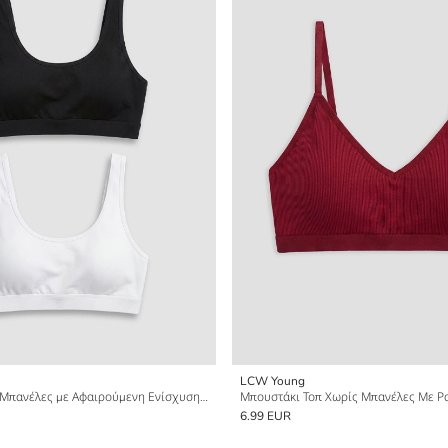
LCW Young
Μπουστάκι Χωρίς Μπανέλες με Αφαιρούμενη Ενίσχυση 2-Πακέτο
6.99 EUR