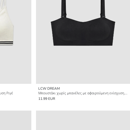
LCW DREAM
υση Ριγέ
Μπουστάκι χωρίς μπανέλες με αφαιρούμενη ενίσχυση, απλό
11.99 EUR