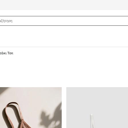
άκι Τοπ