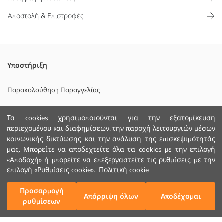
Αποστολή & Επιστροφές
Πλεκτή μπαλακλάβα για αγόρια, σχεδιασμένη για αγόρια,
Υποστήριξη
συνδυάζει λαιμόκοψη και σκούφο, προσφέροντας τόσο ευκολία στη
χρήση όσο και ζεστασιά
Παρακολούθηση Παραγγελίας
Κυριο Υφασμα:
Φόρμα Επικοινωνίας
Φοδρα:
Τα cookies χρησιμοποιούνται για την εξατομίκευση
Χώρα προέλευσης:
+30 2102201080
περιεχομένου και διαφημίσεων, την παροχή λειτουργιών μέσων
Πωλητής:
κοινωνικής δικτύωσης και την ανάλυση της επισκεψιμότητάς
Υπο-μάρκα:
Φύλο:
μας. Μπορείτε να αποδεχτείτε όλα τα cookies με την επιλογή
ΒΟΗΘΕΙΑ
Ύφασμα:
«Αποδοχή» ή μπορείτε να επεξεργαστείτε τις ρυθμίσεις με την
Μοτίβο:
επιλογή «Ρυθμίσεις cookie».
Πολιτική cookie
Φόδρα Λεπτομέρεια:
Συχνές Ερωτήσεις (FAQ)
Προσαρμογή
Προσθήκη στο καλάθι
Απόρριψη όλων
Αποδέχομαι
Επιστροφή
ρυθμίσεων
Ακολουθήστε μας