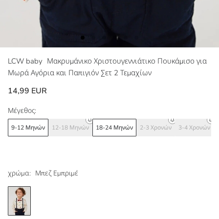
LCW baby
Μακρυμάνικο Χριστουγεννιάτικο Πουκάμισο για
Μωρά Αγόρια και Παπιγιόν Σετ 2 Τεμαχίων
14,99 EUR
Μέγεθος:
9-12 Μηνών
12-18 Μηνών
18-24 Μηνών
2-3 Χρονών
3-4 Χρονών
χρώμα:
Μπεζ Εμπριμέ