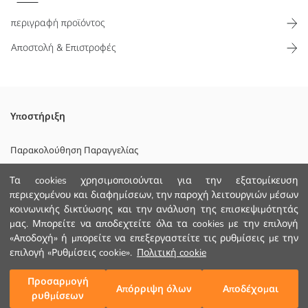
περιγραφή προϊόντος
Αποστολή & Επιστροφές
Χάρη στο κλείσιμο με κουμπιά μπροστά, προσφέρει ευκολία στο
Υποστήριξη
ντύσιμο.
Κυριο Υφασμα Παπιγιό:
Παρακολούθηση Παραγγελίας
Κυριο Υφασμα Πουκάμισο:
Φόρμα Επικοινωνίας
Χώρα προέλευσης:
Τα cookies χρησιμοποιούνται για την εξατομίκευση
Πωλητής:
περιεχομένου και διαφημίσεων, την παροχή λειτουργιών μέσων
+30 2102201080
Υπο-μάρκα:
κοινωνικής δικτύωσης και την ανάλυση της επισκεψιμότητάς
Φύλο:
μας. Μπορείτε να αποδεχτείτε όλα τα cookies με την επιλογή
Εφαρμογή:
«Αποδοχή» ή μπορείτε να επεξεργαστείτε τις ρυθμίσεις με την
ΒΟΗΘΕΙΑ
Χοντρό:
επιλογή «Ρυθμίσεις cookie».
Πολιτική cookie
Φόδρα Λεπτομέρεια:
Συχνές Ερωτήσεις (FAQ)
Προσαρμογή
Προσθήκη στο καλάθι
Απόρριψη όλων
Αποδέχομαι
ρυθμίσεων
Επιστροφή