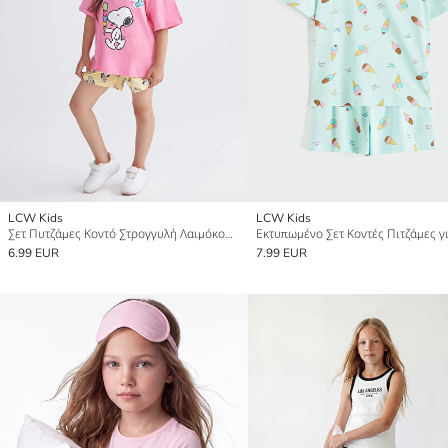
LCW Kids
LCW Kids
Σετ Πυτζάμες Κοντό Στρογγυλή Λαιμόκοψη Snoopy Εκτυπωμένο για Κορίτσια
6.99 EUR
7.99 EUR