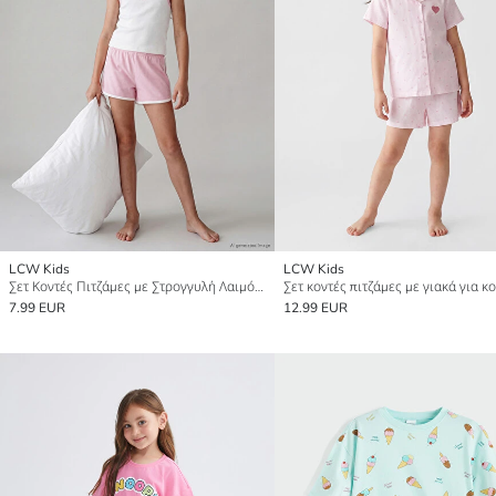
LCW Kids
LCW Kids
Σετ Κοντές Πιτζάμες με Στρογγυλή Λαιμόκοψη και Εκτύπωση για Κορίτσια
Σετ κοντές πιτζάμες με γιακά για κ
7.99 EUR
12.99 EUR