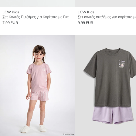
LCW Kids
LCW Kids
Σετ Κοντές Πιτζάμες για Κορίτσια με Εκτύπωση My Melody & Kuromi
7.99 EUR
9.99 EUR