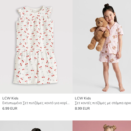
LCW Kids
LCW Kids
Εκτυπωμένο Σετ πυτζάμες κοντό για κορίτσια Μωρά
6.99 EUR
8.99 EUR