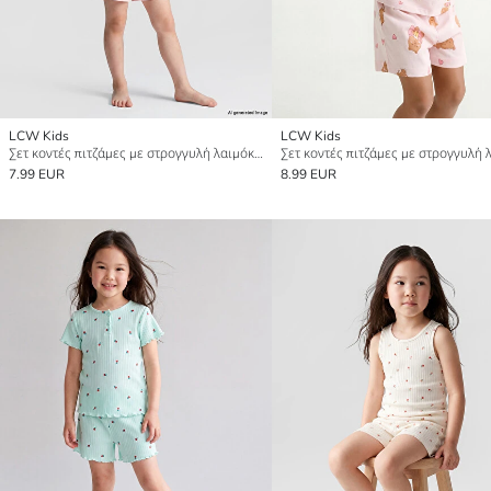
LCW Kids
LCW Kids
Σετ κοντές πιτζάμες με στρογγυλή λαιμόκοψη για κορίτσια
7.99 EUR
8.99 EUR