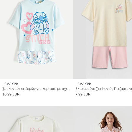
LCW Kids
LCW Kids
Σετ κοντών πιτζαμών για κορίτσια με σχέδιο Stitch
10.99 EUR
7.99 EUR