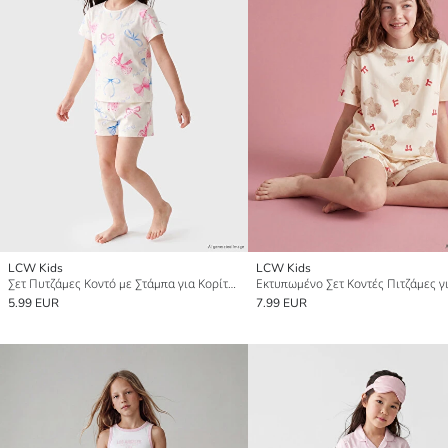
LCW Kids
LCW Kids
Σετ Πυτζάμες Κοντό με Στάμπα για Κορίτσια με Στρογγυλή Λαιμόκοψη
5.99 EUR
7.99 EUR