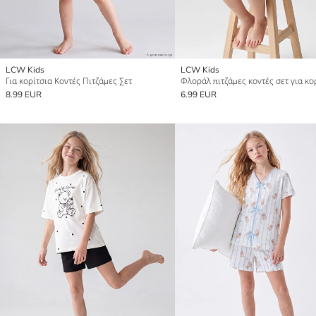
LCW Kids
LCW Kids
Για κορίτσια Κοντές Πιτζάμες Σετ
Φλοράλ πιτζάμες κοντές σετ για κο
8.99 EUR
6.99 EUR