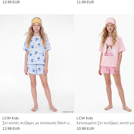
12.99 EUR
11.99 EUR
LCW Kids
LCW Kids
Σετ κοντές πιτζάμες με εκτύπωση Stitch για κορίτσια
12.99 EUR
10.99 EUR