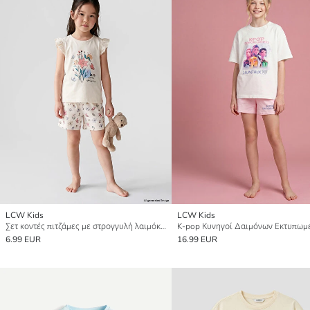
LCW Kids
LCW Kids
Σετ κοντές πιτζάμες με στρογγυλή λαιμόκοψη για κορίτσια
6.99 EUR
16.99 EUR