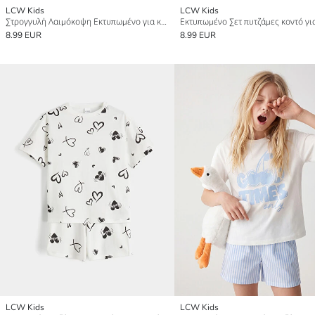
LCW Kids
LCW Kids
Στρογγυλή Λαιμόκοψη Εκτυπωμένο για κορίτσια Σετ Πυτζάμες Κοντό
8.99 EUR
8.99 EUR
LCW Kids
LCW Kids