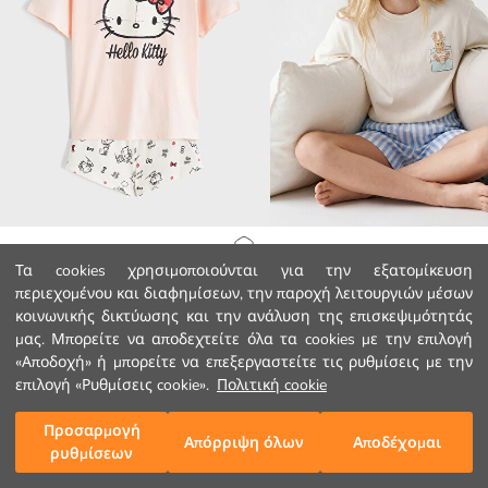
LCW Kids
LCW Kids
Αρχική Σελίδα
Τα cookies χρησιμοποιούνται για την εξατομίκευση
Σετ κοντές πιτζάμες Hello Kitty με στάμπα για κορίτσια
περιεχομένου και διαφημίσεων, την παροχή λειτουργιών μέσων
8.99 EUR
8.99 EUR
κοινωνικής δικτύωσης και την ανάλυση της επισκεψιμότητάς
Κατηγορίες
μας. Μπορείτε να αποδεχτείτε όλα τα cookies με την επιλογή
«Αποδοχή» ή μπορείτε να επεξεργαστείτε τις ρυθμίσεις με την
Το Καλάθι μου
1
/
85
επιλογή «Ρυθμίσεις cookie».
Πολιτική cookie
Προσαρμογή
Απόρριψη όλων
Αποδέχομαι
ρυθμίσεων