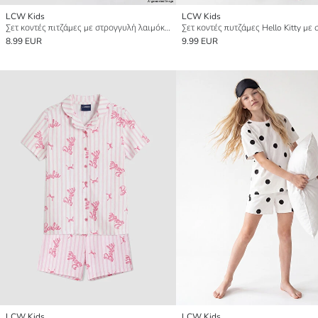
LCW Kids
LCW Kids
Σετ κοντές πιτζάμες με στρογγυλή λαιμόκοψη για κορίτσια
8.99 EUR
9.99 EUR
LCW Kids
LCW Kids