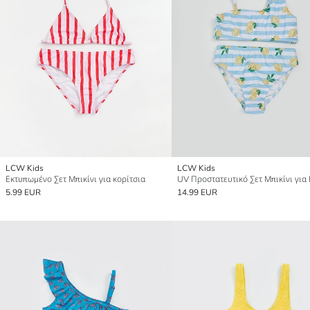
LCW Kids
LCW Kids
Εκτυπωμένο Σετ Μπικίνι για κορίτσια
5.99 EUR
14.99 EUR