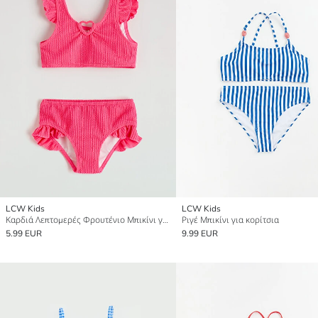
LCW Kids
LCW Kids
Καρδιά Λεπτομερές Φρουτένιο Μπικίνι για κορίτσια
Ριγέ Μπικίνι για κορίτσια
5.99 EUR
9.99 EUR