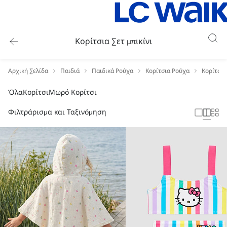
Κορίτσια Σετ μπικίνι
Αρχική Σελίδα
Παιδιά
Παιδικά Ρούχα
Κορίτσια Ρούχα
Κορίτσια
Όλα
Κορίτσι
Μωρό Κορίτσι
Φιλτράρισμα και Ταξινόμηση