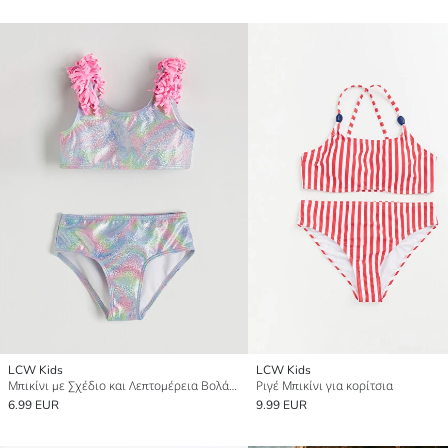
LCW Kids
LCW Kids
Μπικίνι με Σχέδιο και Λεπτομέρεια Βολάν για Κορίτσια
Ριγέ Μπικίνι για κορίτσια
6.99 EUR
9.99 EUR