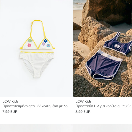
LCW Kids
LCW Kids
Προστατευμένο από UV κεντημένο με λουλούδια μπικίνι για κορίτσια
Προστασία UV για κορίτσια μπικίνι
7.99 EUR
8.99 EUR