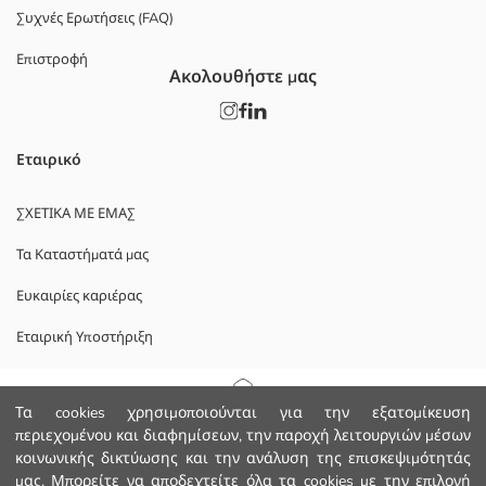
Συχνές Ερωτήσεις (FAQ)
Επιστροφή
Ακολουθήστε μας
Εταιρικό
ΣΧΕΤΙΚΑ ΜΕ ΕΜΑΣ
Τα Καταστήματά μας
Ευκαιρίες καριέρας
Εταιρική Υποστήριξη
ΠΟΛΙΤΙΚΕΣ
Αρχική Σελίδα
Τα cookies χρησιμοποιούνται για την εξατομίκευση
περιεχομένου και διαφημίσεων, την παροχή λειτουργιών μέσων
Πολιτική Απορρήτου και Ασφάλειας Δεδομένων
κοινωνικής δικτύωσης και την ανάλυση της επισκεψιμότητάς
Κατηγορίες
μας. Μπορείτε να αποδεχτείτε όλα τα cookies με την επιλογή