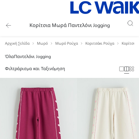
Κορίτσια Μωρά Παντελόνι Jogging
Αρχική Σελίδα
Μωρό
Μωρό Ρούχα
Κοριτσάκι Ρούχα
Κορίτσια
Όλα
Παντελόνι Jogging
Φιλτράρισμα και Ταξινόμηση