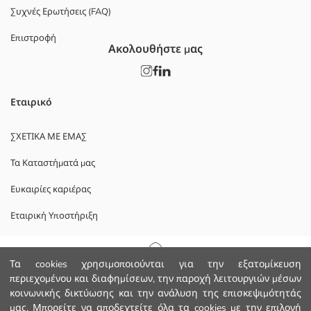
Συχνές Ερωτήσεις (FAQ)
Επιστροφή
Ακολουθήστε μας
Εταιρικό
ΣΧΕΤΙΚΑ ΜΕ ΕΜΑΣ
Τα Καταστήματά μας
Ευκαιρίες καριέρας
Εταιρική Υποστήριξη
ΠΟΛΙΤΙΚΕΣ
Αρχική Σελίδα
Τα cookies χρησιμοποιούνται για την εξατομίκευση
περιεχομένου και διαφημίσεων, την παροχή λειτουργιών μέσων
Πολιτική Απορρήτου και Ασφάλειας Δεδομένων
κοινωνικής δικτύωσης και την ανάλυση της επισκεψιμότητάς
Κατηγορίες
μας. Μπορείτε να αποδεχτείτε όλα τα cookies με την επιλογή