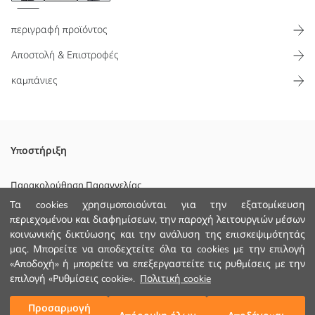
περιγραφή προϊόντος
Αποστολή & Επιστροφές
καμπάνιες
Ριγέ, με γιακά πόλο και κοντομάνικο μπλουζάκι για άνδρες,
Υποστήριξη
κατασκευασμένο από 100% βαμβακερό ζέρσεϊ ύφασμα. Προϊόν
χαλαρής εφαρμογής με κλείσιμο με κουμπιά.
Παρακολούθηση Παραγγελίας
Τα cookies χρησιμοποιούνται για την εξατομίκευση
Φόρμα Επικοινωνίας
περιεχομένου και διαφημίσεων, την παροχή λειτουργιών μέσων
κοινωνικής δικτύωσης και την ανάλυση της επισκεψιμότητάς
+30 2102201080
Κυριο Υφασμα:
μας. Μπορείτε να αποδεχτείτε όλα τα cookies με την επιλογή
Χώρα προέλευσης:
«Αποδοχή» ή μπορείτε να επεξεργαστείτε τις ρυθμίσεις με την
Πωλητής:
ΒΟΗΘΕΙΑ
επιλογή «Ρυθμίσεις cookie».
Πολιτική cookie
Υπο-μάρκα:
Φύλο:
Προσαρμογή
Προσθήκη στο καλάθι
Εφαρμογή:
Συχνές Ερωτήσεις (FAQ)