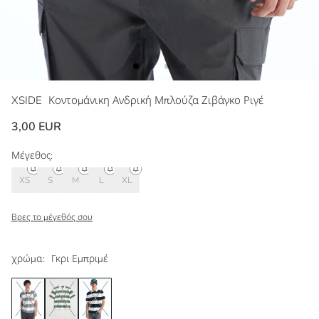
XSIDE
Κοντομάνικη Ανδρική Μπλούζα Ζιβάγκο Ριγέ
3,00 EUR
Μέγεθος:
XS
S
M
L
XL
Βρες το μέγεθός σου
χρώμα:
Γκρι Εμπριμέ