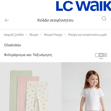
Κολάν νεογέννητου
Αρχική Σελίδα
Μωρό
Μωρό Ρούχα
Ρούχα για νεογέννητα μωρά
Όλα
Κολάν
Φιλτράρισμα και Ταξινόμηση