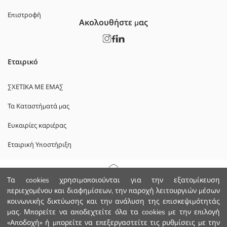
Επιστροφή
Ακολουθήστε μας
Εταιρικό
ΣΧΕΤΙΚΑ ΜΕ ΕΜΑΣ
Τα Καταστήματά μας
Ευκαιρίες καριέρας
Εταιρική Υποστήριξη
ΠΟΛΙΤΙΚΕΣ
Αρχική Σελίδα
Τα cookies χρησιμοποιούνται για την εξατομίκευση
περιεχομένου και διαφημίσεων, την παροχή λειτουργιών μέσων
Πολιτική Απορρήτου και Ασφάλειας Δεδομένων
κοινωνικής δικτύωσης και την ανάλυση της επισκεψιμότητάς
Κατηγορίες
μας. Μπορείτε να αποδεχτείτε όλα τα cookies με την επιλογή
Οροι χρήσης
«Αποδοχή» ή μπορείτε να επεξεργαστείτε τις ρυθμίσεις με την
Το Καλάθι μου