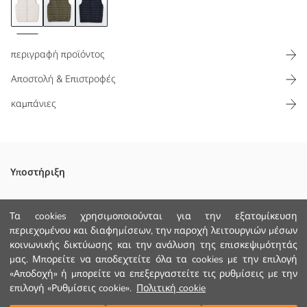
περιγραφή προϊόντος
Αποστολή & Επιστροφές
καμπάνιες
Φουσκωτό γιλέκο για άνδρες με ψηλό λαιμό και αμάνικο, με
Υποστήριξη
κλείσιμο μπροστά με φερμουάρ Διαθέτει καπιτονέ σχέδιο και
πλαϊνές τσέπες
Παρακολούθηση Παραγγελίας
Τα cookies χρησιμοποιούνται για την εξατομίκευση
περιεχομένου και διαφημίσεων, την παροχή λειτουργιών μέσων
Φόρμα Επικοινωνίας
κοινωνικής δικτύωσης και την ανάλυση της επισκεψιμότητάς
+30 2102201080
μας. Μπορείτε να αποδεχτείτε όλα τα cookies με την επιλογή
Κυριο Υφασμα:
«Αποδοχή» ή μπορείτε να επεξεργαστείτε τις ρυθμίσεις με την
Πληρωση:
Φοδρα:
επιλογή «Ρυθμίσεις cookie».
Πολιτική cookie
ΒΟΗΘΕΙΑ
Χώρα προέλευσης: