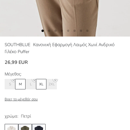
SOUTHBLUE
Κανονική Εφαρμογή Λαιμός Χωνί Ανδρικό
Γιλέκο Puffer
26,99 EUR
Μέγεθος:
S
M
L
XL
2XL
Βρες το μέγεθός σου
χρώμα:
Πετρί