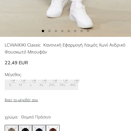
LCWAIKIKI Classic
Κανονική Εφαρμογή Λαιμός Χωνί Ανδρικό
Φουσκωτό Μπουφάν
22,49 EUR
Μέγεθος:
S
M
L
XL
2XL
3XL
4XL
Βρες το μέγεθός σου
χρώμα:
Θαμπό Πράσινο