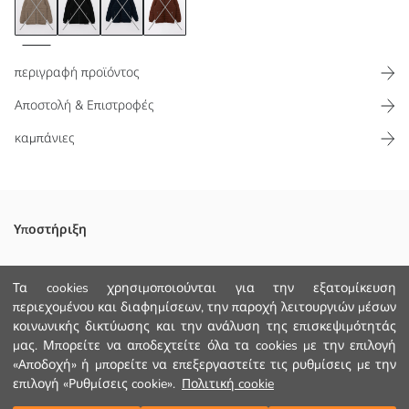
περιγραφή προϊόντος
Αποστολή & Επιστροφές
καμπάνιες
Τσέπη με φερμουάρ
Υποστήριξη
Κλείσιμο με φερμουάρ
Παρακολούθηση Παραγγελίας
Τα cookies χρησιμοποιούνται για την εξατομίκευση
περιεχομένου και διαφημίσεων, την παροχή λειτουργιών μέσων
Φόρμα Επικοινωνίας
κοινωνικής δικτύωσης και την ανάλυση της επισκεψιμότητάς
Κυριο Υφασμα:
+30 2102201080
μας. Μπορείτε να αποδεχτείτε όλα τα cookies με την επιλογή
Πληρωση:
«Αποδοχή» ή μπορείτε να επεξεργαστείτε τις ρυθμίσεις με την
Φοδρα:
Φοδρα Μανικιου:
επιλογή «Ρυθμίσεις cookie».
Πολιτική cookie
ΒΟΗΘΕΙΑ
Χώρα προέλευσης: