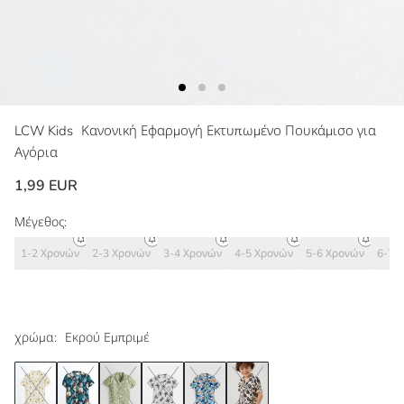
LCW Kids
Κανονική Εφαρμογή Εκτυπωμένο Πουκάμισο για
Αγόρια
1,99 EUR
Μέγεθος:
1-2 Χρονών
2-3 Χρονών
3-4 Χρονών
4-5 Χρονών
5-6 Χρονών
6-7 
χρώμα:
Εκρού Εμπριμέ