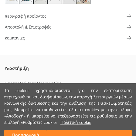
περιγραφή προϊόντος
Αποστολή & Επιστροφές
καμπάνιες
Το πουκάμισο με κοντό μανίκι είναι φτιαγμένο από ύφασμα
Υποστήριξη
βισκόζης με σχέδιο γιακά θέρετρου.
Κυριο Υφασμα:
Παρακολούθηση Παραγγελίας
Χώρα προέλευσης:
Τα cookies χρησιμοποιούνται για την εξατομίκευση
Φόρμα Επικοινωνίας
Πωλητής:
περιεχομένου και διαφημίσεων, την παροχή λειτουργιών μέσων
Υπο-μάρκα:
κοινωνικής δικτύωσης και την ανάλυση της επισκεψιμότητάς
+30 2102201080
Φύλο:
μας. Μπορείτε να αποδεχτείτε όλα τα cookies με την επιλογή
Εφαρμογή:
«Αποδοχή» ή μπορείτε να επεξεργαστείτε τις ρυθμίσεις με την
Ύφασμα:
επιλογή «Ρυθμίσεις cookie».
Πολιτική cookie
ΒΟΗΘΕΙΑ
Χοντρό:
Προσαρμογή