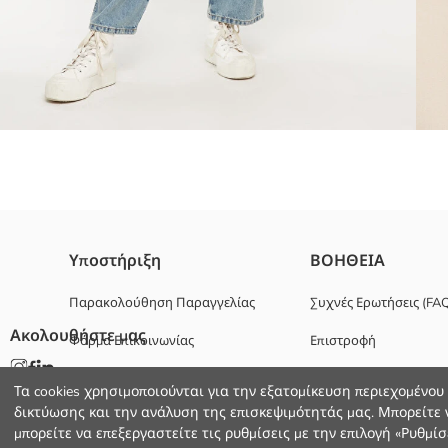
100% βαμβακερό ύφασμα
Υποστήριξη
ΒΟΗΘΕΙΑ
Κλείσιμο με κουμπί μπροστά
Έχω επιλέξει και μοντέρνα και στιλάτα προϊόντα από το lcwaikiki.c
Παρακολούθηση Παραγγελίας
Συχνές Ερωτήσεις (FA
Ήρθε η ώρα να επιστρέψεις στην πανεπιστημιούπολη! Ξεκίνα το νέ
Ακολουθήστε μας
Φόρμα Επικοινωνίας
Επιστροφή
+30 2102201080
Τα cookies χρησιμοποιούνται για την εξατομίκευση περιεχομένου
Κυριο Υφασμα:
δικτύωσης και την ανάλυση της επισκεψιμότητάς μας. Μπορείτε ν
Φοδρα:
μπορείτε να επεξεργαστείτε τις ρυθμίσεις με την επιλογή «Ρυθμίσε
Χώρα προέλευσης: