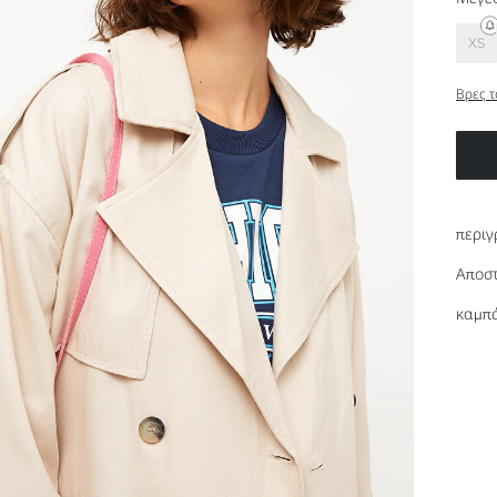
XS
Βρες τ
περιγ
Αποστ
καμπά