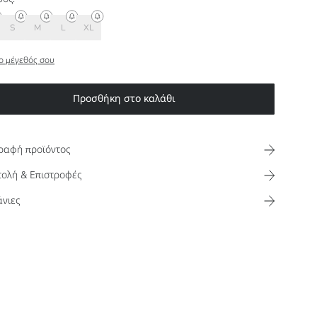
S
M
L
XL
ο μέγεθός σου
Προσθήκη στο καλάθι
ραφή προϊόντος
ολή & Επιστροφές
νιες