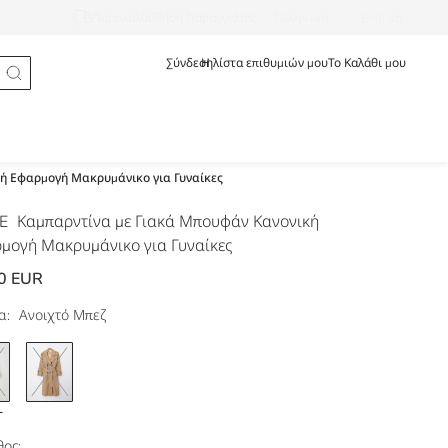
Ελληνικά
English
Παρακολούθηση Παραγγελίας
Σύνδεση
Η λίστα επιθυμιών μου
Το Καλάθι μου
ή Εφαρμογή Μακρυμάνικο για Γυναίκες
DE
Καμπαρντίνα με Γιακά Μπουφάν Κανονική
μογή Μακρυμάνικο για Γυναίκες
0 EUR
α:
Ανοιχτό Μπεζ
ος: