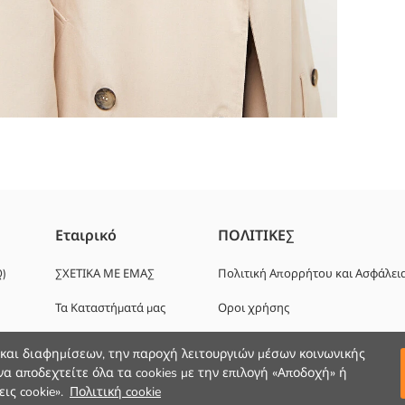
Εταιρικό
ΠΟΛΙΤΙΚΕΣ
om για εσάς. Το lcwaikiki.com είναι τώρα στην πρώτη θέση για μένα 
Q)
ΣΧΕΤΙΚΑ ΜΕ ΕΜΑΣ
Πολιτική Απορρήτου και Ασφάλει
ο εξάμηνο με σχέδια που αντανακλούν το στυλ σου ενώ απολαμβάνε
Τα Καταστήματά μας
Οροι χρήσης
Ευκαιρίες καριέρας
 και διαφημίσεων, την παροχή λειτουργιών μέσων κοινωνικής
α αποδεχτείτε όλα τα cookies με την επιλογή «Αποδοχή» ή
Εταιρική Υποστήριξη
ις cookie».
Πολιτική cookie