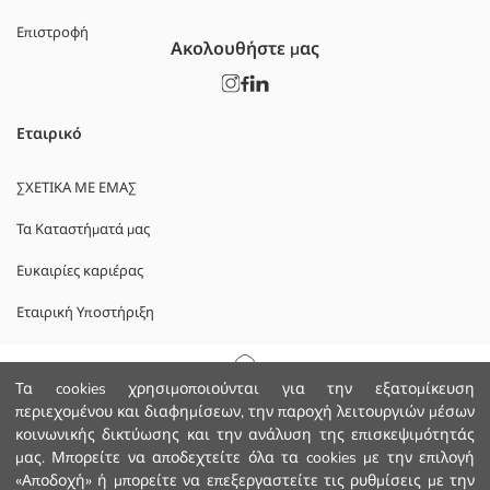
Επιστροφή
Ακολουθήστε μας
Εταιρικό
ΣΧΕΤΙΚΑ ΜΕ ΕΜΑΣ
Τα Καταστήματά μας
Ευκαιρίες καριέρας
Εταιρική Υποστήριξη
ΠΟΛΙΤΙΚΕΣ
Αρχική Σελίδα
Τα cookies χρησιμοποιούνται για την εξατομίκευση
περιεχομένου και διαφημίσεων, την παροχή λειτουργιών μέσων
Πολιτική Απορρήτου και Ασφάλειας Δεδομένων
κοινωνικής δικτύωσης και την ανάλυση της επισκεψιμότητάς
Κατηγορίες
μας. Μπορείτε να αποδεχτείτε όλα τα cookies με την επιλογή
Οροι χρήσης
«Αποδοχή» ή μπορείτε να επεξεργαστείτε τις ρυθμίσεις με την
Το Καλάθι μου