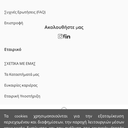
Συχνές Ερωτήσεις (FAQ)
Επιστροφή
Ακολουθήστε μας
Εταιρικό
ΣΧΕΤΙΚΑ ΜΕ ΕΜΑΣ
Τα Καταστήματά μας
Ευκαιρίες καριέρας
Εταιρική Υποστήριξη
ΠΟΛΙΤΙΚΕΣ
Αρχική Σελίδα
Τα cookies χρησιμοποιούνται για την εξατομίκευση
περιεχομένου και διαφημίσεων, την παροχή λειτουργιών μέσων
Πολιτική Απορρήτου και Ασφάλειας Δεδομένων
Κατηγορίες