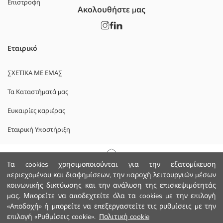
Επιστροφή
Ακολουθήστε μας
Εταιρικό
ΣΧΕΤΙΚΑ ΜΕ ΕΜΑΣ
Τα Καταστήματά μας
Ευκαιρίες καριέρας
Εταιρική Υποστήριξη
ΠΟΛΙΤΙΚΕΣ
Αρχική Σελίδα
Τα cookies χρησιμοποιούνται για την εξατομίκευση
περιεχομένου και διαφημίσεων, την παροχή λειτουργιών μέσων
Πολιτική Απορρήτου και Ασφάλειας Δεδομένων
κοινωνικής δικτύωσης και την ανάλυση της επισκεψιμότητάς
Κατηγορίες
μας. Μπορείτε να αποδεχτείτε όλα τα cookies με την επιλογή
Οροι χρήσης
«Αποδοχή» ή μπορείτε να επεξεργαστείτε τις ρυθμίσεις με την
Το Καλάθι μου
1
/
7
επιλογή «Ρυθμίσεις cookie».
Πολιτική cookie
Κατεβάστε την εφαρμογή μας.