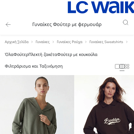
Γυναίκες Φούτερ με φερμουάρ
Αρχική Σελίδα
Γυναίκες
Γυναίκες Ρούχα
Γυναίκες Sweatshirts
Γ
Όλα
Φούτερ
Πλεκτή ζακέτα
Φούτερ με κουκούλα
Φιλτράρισμα και Ταξινόμηση