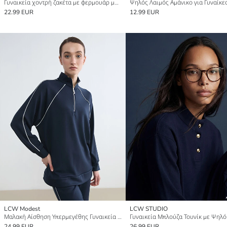
Γυναικεία χοντρή ζακέτα με φερμουάρ μπροστά
22.99 EUR
12.99 EUR
LCW Modest
LCW STUDIO
Μαλακή Αίσθηση Υπερμεγέθης Γυναικεία Μπλούζα Τουνίκ
Γυναικεία Μπλούζα Τουνίκ με Ψηλό
24.99 EUR
26.99 EUR