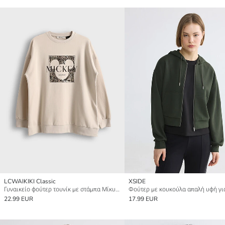
LCWAIKIKI Classic
XSIDE
Γυναικείο φούτερ τουνίκ με στάμπα Μίκυ Μάους και στρογγυλή λαιμόκοψη
22.99 EUR
17.99 EUR