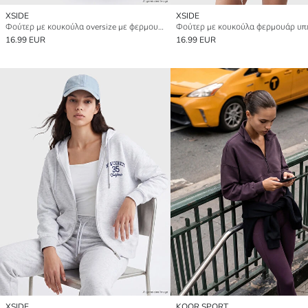
XSIDE
XSIDE
Φούτερ με κουκούλα oversize με φερμουάρ για γυναίκες
16.99 EUR
16.99 EUR
XSIDE
KOOR SPORT