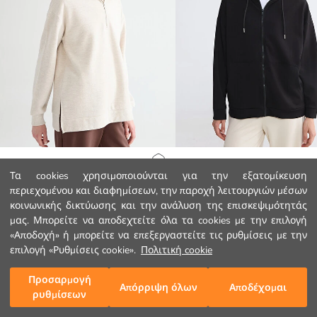
LCW Comfort
LCW Modest
Αρχική Σελίδα
Τα cookies χρησιμοποιούνται για την εξατομίκευση
Φούτερ με γιακά πόλο για γυναίκες
περιεχομένου και διαφημίσεων, την παροχή λειτουργιών μέσων
19.99 EUR
17.99 EUR
κοινωνικής δικτύωσης και την ανάλυση της επισκεψιμότητάς
Κατηγορίες
μας. Μπορείτε να αποδεχτείτε όλα τα cookies με την επιλογή
«Αποδοχή» ή μπορείτε να επεξεργαστείτε τις ρυθμίσεις με την
Το Καλάθι μου
1
/
137
επιλογή «Ρυθμίσεις cookie».
Πολιτική cookie
Προσαρμογή
Απόρριψη όλων
Αποδέχομαι
ρυθμίσεων