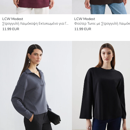
LCW Modest
LCW Modest
Στρογγυλή Λαιμόκοψη Εκτυπωμένο για Γυναίκες Φούτερ Χιτώνας
11.99 EUR
11.99 EUR