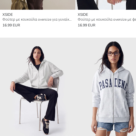
XSIDE
XSIDE
Φούτερ με κουκούλα oversize για γυναίκες με φερμουάρ
16.99 EUR
16.99 EUR