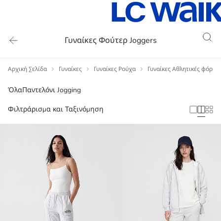
Γυναίκες Φούτερ Joggers
Αρχική Σελίδα
Γυναίκες
Γυναίκες Ρούχα
Γυναίκες Αθλητικές φόρμες
Όλα
Παντελόνι Jogging
Φιλτράρισμα και Ταξινόμηση