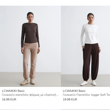
LCWAIKIKI Basic
LCWAIKIKI Basic
Γυναικείο παντελόνι φόρμας με ελαστική ζώνη μέσης
Γυναικείο Παντελόνι Jogger Soft T
16.99 EUR
19.99 EUR