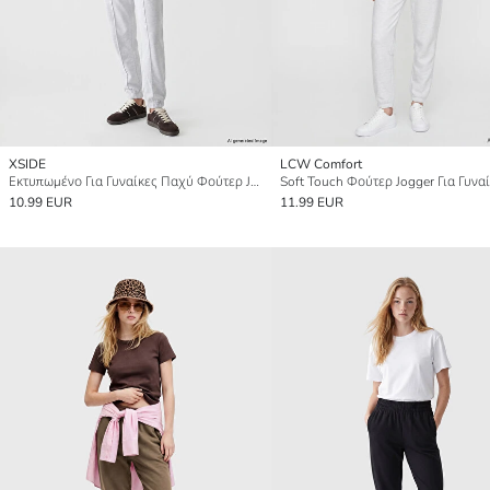
XSIDE
LCW Comfort
Εκτυπωμένο Για Γυναίκες Παχύ Φούτερ Joggers
Soft Touch Φούτερ Jogger Για Γυνα
10.99 EUR
11.99 EUR