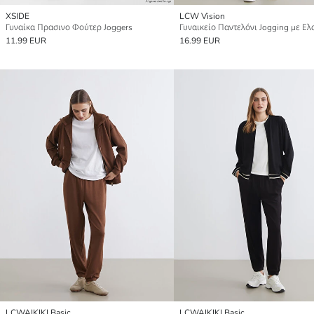
XSIDE
LCW Vision
Γυναίκα Πρασινο Φούτερ Joggers
11.99 EUR
16.99 EUR
LCWAIKIKI Basic
LCWAIKIKI Basic