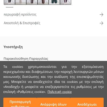
περιγραφή προϊόντος
Αποστολή & Επιστροφές
Γυναικείο παντελόνι φόρμας με ελαστική μέση από ύφασμα
Υποστήριξη
κατάδυσης, με διακοσμητικές ραφές στο μπροστινό μέρος και
σχέδιο με τσέπες και στις δύο πλευρές
Παρακολούθηση Παραγγελίας
Τα cookies χρησιμοποιούνται για την εξατομίκευση
Φόρμα Επικοινωνίας
περιεχομένου και διαφημίσεων, την παροχή λειτουργιών μέσων
κοινωνικής δικτύωσης και την ανάλυση της επισκεψιμότητάς
+30 2102201080
Κυριο Υφασμα:
μας. Μπορείτε να αποδεχτείτε όλα τα cookies με την επιλογή
Χώρα προέλευσης:
«Αποδοχή» ή μπορείτε να επεξεργαστείτε τις ρυθμίσεις με την
Πωλητής:
ΒΟΗΘΕΙΑ
Υπο-μάρκα:
επιλογή «Ρυθμίσεις cookie».
Πολιτική cookie
Φύλο:
Εφαρμογή:
Συχνές Ερωτήσεις (FAQ)
Προσαρμογή
Προσθήκη στο καλάθι
Απόρριψη όλων
Αποδέχομαι
Ύφασμα:
ρυθμίσεων