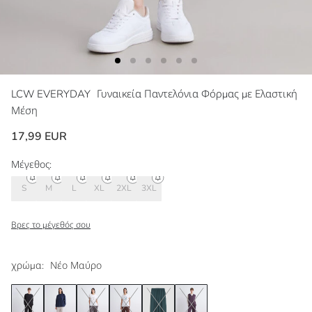
LCW EVERYDAY
Γυναικεία Παντελόνια Φόρμας με Ελαστική
Μέση
17,99 EUR
Μέγεθος:
S
M
L
XL
2XL
3XL
Βρες το μέγεθός σου
χρώμα:
Νέο Μαύρο