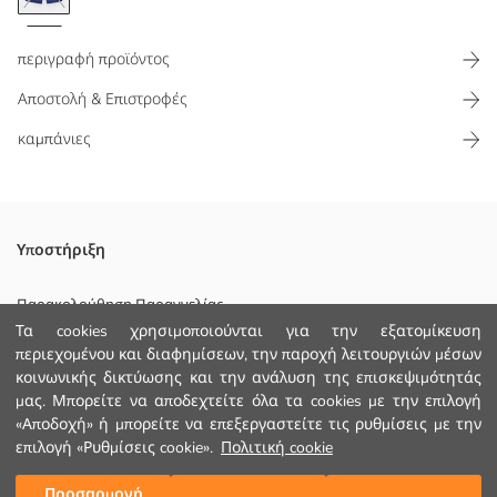
περιγραφή προϊόντος
Αποστολή & Επιστροφές
καμπάνιες
Ελαστική Μέση και Ρυθμιζόμενο Κορδόνι για αγόρια Σορτς
Υποστήριξη
Κολύμβησης, Εκτυπωμένο Διαθέτει Προστασία UV και Ιδιότητες
Γρήγορου Στεγνώματος
Παρακολούθηση Παραγγελίας
Κυριο Υφασμα:
Τα cookies χρησιμοποιούνται για την εξατομίκευση
Φόρμα Επικοινωνίας
Φοδρα:
περιεχομένου και διαφημίσεων, την παροχή λειτουργιών μέσων
Χώρα προέλευσης:
κοινωνικής δικτύωσης και την ανάλυση της επισκεψιμότητάς
+30 2102201080
Πωλητής:
μας. Μπορείτε να αποδεχτείτε όλα τα cookies με την επιλογή
Υπο-μάρκα:
«Αποδοχή» ή μπορείτε να επεξεργαστείτε τις ρυθμίσεις με την
Φύλο:
επιλογή «Ρυθμίσεις cookie».
Πολιτική cookie
ΒΟΗΘΕΙΑ
Εφαρμογή:
Ύφασμα:
Προσαρμογή