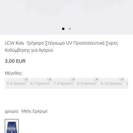
LCW Kids
Γρήγορο Στέγνωμα UV Προστατευτικά Σορτς
Κολύμβησης για Αγόρια
3,00 EUR
Μέγεθος:
5-6 Χρονών
6-7 Χρονών
7-8 Χρονών
8-9 Χρονών
9-10 Χρονών
10-
χρώμα:
Μπλε Εμπριμέ