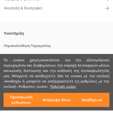
Αποστολή & Επιστροφές
Φουσκωτό γιλέκο για αγόρια με ψηλό λαιμό, καπιτονέ ραφές,
Υποστήριξη
κλείσιμο με φερμουάρ μπροστά και πλαϊνές τσέπες
Κυριο Υφασμα:
Παρακολούθηση Παραγγελίας
Πληρωση:
Φόρμα Επικοινωνίας
Φοδρα:
Τα cookies χρησιμοποιούνται για την εξατομίκευση
Χώρα προέλευσης:
+30 2102201080
περιεχομένου και διαφημίσεων, την παροχή λειτουργιών μέσων
Πωλητής:
κοινωνικής δικτύωσης και την ανάλυση της επισκεψιμότητάς
Υπο-μάρκα:
Φύλο:
μας. Μπορείτε να αποδεχτείτε όλα τα cookies με την επιλογή
ΒΟΗΘΕΙΑ
Φόδρα Λεπτομέρεια:
«Αποδοχή» ή μπορείτε να επεξεργαστείτε τις ρυθμίσεις με την
Χοντρό:
επιλογή «Ρυθμίσεις cookie».
Πολιτική cookie
Εφαρμογή:
Συχνές Ερωτήσεις (FAQ)
Προσαρμογή
Προσθήκη στο καλάθι
Απόρριψη όλων
Αποδέχομαι
Επιστροφή
ρυθμίσεων
Ακολουθήστε μας