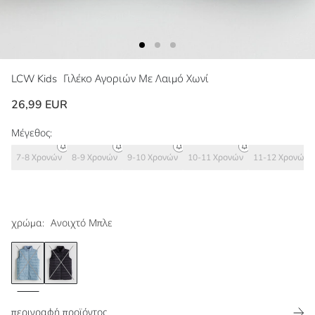
LCW Kids
Γιλέκο Αγοριών Με Λαιμό Χωνί
26,99 EUR
Μέγεθος:
7-8 Χρονών
8-9 Χρονών
9-10 Χρονών
10-11 Χρονών
11-12 Χρονών
χρώμα:
Ανοιχτό Μπλε
περιγραφή προϊόντος